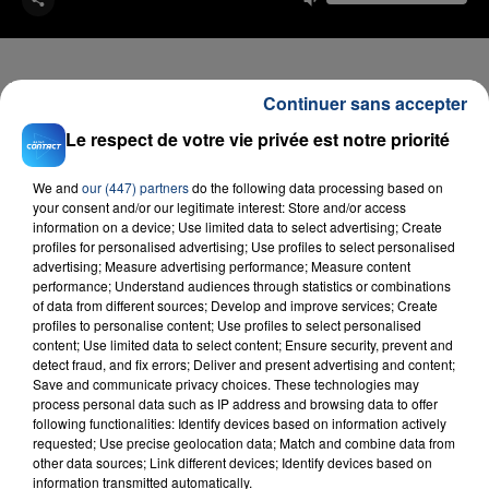
Continuer sans accepter
Le respect de votre vie privée est notre priorité
FIL D'ACTU
We and
our (447) partners
do the following data processing based on
your consent and/or our legitimate interest: Store and/or access
information on a device; Use limited data to select advertising; Create
profiles for personalised advertising; Use profiles to select personalised
advertising; Measure advertising performance; Measure content
performance; Understand audiences through statistics or combinations
of data from different sources; Develop and improve services; Create
profiles to personalise content; Use profiles to select personalised
content; Use limited data to select content; Ensure security, prevent and
23 juillet 2026
detect fraud, and fix errors; Deliver and present advertising and content;
INCENDIE MORTEL À LENS : UNE FEMME ET
Save and communicate privacy choices. These technologies may
SON BÉBÉ ENTRE LA VIE ET LA...
process personal data such as IP address and browsing data to offer
following functionalities: Identify devices based on information actively
Un homme s'est immolé par le feu après avoir
requested; Use precise geolocation data; Match and combine data from
aspergé sa compagne et leur bébé de trois mois
other data sources; Link different devices; Identify devices based on
information transmitted automatically.
d'un liquide inflammable.