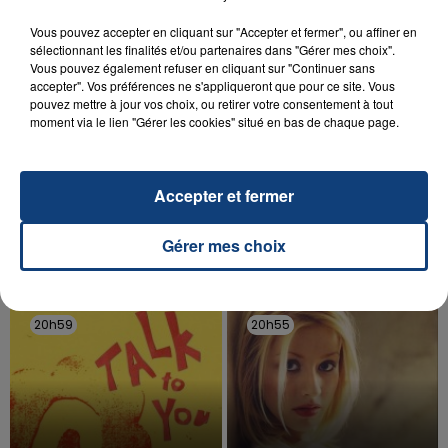
Vous pouvez accepter en cliquant sur "Accepter et fermer", ou affiner en
sélectionnant les finalités et/ou partenaires dans "Gérer mes choix".
Vous pouvez également refuser en cliquant sur "Continuer sans
accepter". Vos préférences ne s'appliqueront que pour ce site. Vous
pouvez mettre à jour vos choix, ou retirer votre consentement à tout
moment via le lien "Gérer les cookies" situé en bas de chaque page.
20 juillet 2026
UNE ADOLESCENTE DEVANT SE FAIRE
OPÉRER DE LA CHEVILLE RESSORT DE LA...
Accepter et fermer
La famille a porté plainte contre la clinique qui a
reconnu sa responsabilité et présenté ses
Gérer mes choix
excuses.
TITRES DIFFUSÉS
20h59
20h59
20h55
20h55