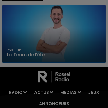
7h00 - 11h00
La Team de l'été
7h00 - 11h00
LA TEAM DE L'ÉTÉ
RADIO
ACTUS
MÉDIAS
JEUX
ANNONCEURS