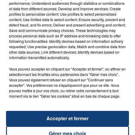
performance; Understand audiences through statistics or combinations
of data from different sources; Develop and improve services; Create
profiles to personalise content; Use profiles to select personalised
content; Use limited data to select content; Ensure security, prevent and
FIL D'ACTU
detect fraud, and fix errors; Deliver and present advertising and content;
Save and communicate privacy choices. These technologies may
process personal data such as IP address and browsing data to offer
following functionalities: Identify devices based on information actively
requested; Use precise geolocation data; Match and combine data from
other data sources; Link different devices; Identify devices based on
information transmitted automatically.
Vous pouvez accepter en cliquant sur "Accepter et fermer", ou affiner en
sélectionnant les finalités et/ou partenaires dans "Gérer mes choix".
Vous pouvez également refuser en cliquant sur "Continuer sans
23 juillet 2026
accepter". Vos préférences ne s'appliqueront que pour ce site. Vous
INCENDIE MORTEL À LENS : UNE FEMME ET
pouvez mettre à jour vos choix, ou retirer votre consentement à tout
SON BÉBÉ ENTRE LA VIE ET LA...
moment via le lien "Gérer les cookies" situé en bas de chaque page.
Un homme s'est immolé par le feu après avoir
aspergé sa compagne et leur bébé de trois mois
d'un liquide inflammable.
Accepter et fermer
Gérer mes choix