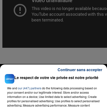
RADIO CONTACT
Continuer sans accepter
Le respect de votre vie privée est notre priorité
Mama
JONAS BLUE
We and
our (447) partners
do the following data processing based on
your consent and/or our legitimate interest: Store and/or access
information on a device; Use limited data to select advertising; Create
profiles for personalised advertising; Use profiles to select personalised
advertising; Measure advertising performance; Measure content