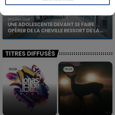
20 juillet 2026
UNE ADOLESCENTE DEVANT SE FAIRE
OPÉRER DE LA CHEVILLE RESSORT DE LA...
La famille a porté plainte contre la clinique qui a
reconnu sa responsabilité et présenté ses
excuses.
TITRES DIFFUSÉS
11h08
11h08
11h06
11h06