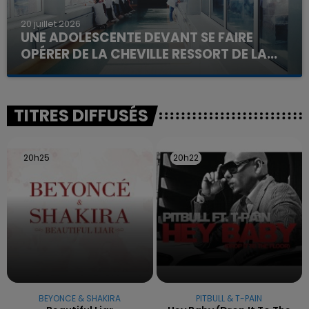
20 juillet 2026
UNE ADOLESCENTE DEVANT SE FAIRE
OPÉRER DE LA CHEVILLE RESSORT DE LA...
La famille a porté plainte contre la clinique qui a
reconnu sa responsabilité et présenté ses
excuses.
TITRES DIFFUSÉS
20h25
20h25
20h22
20h22
BEYONCE & SHAKIRA
PITBULL & T-PAIN