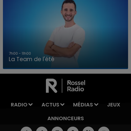
7h00 - 11h00
La Team de l'été
7h00 - 11h00
LA TEAM DE L'ÉTÉ
RADIO
ACTUS
MÉDIAS
JEUX
ANNONCEURS