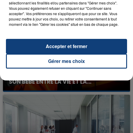
sélectionnant les finalités et/ou partenaires dans "Gérer mes choix".
Vous pouvez également refuser en cliquant sur "Continuer sans
FIL D'ACTU
accepter". Vos préférences ne s'appliqueront que pour ce site. Vous
pouvez mettre à jour vos choix, ou retirer votre consentement à tout
moment via le lien "Gérer les cookies" situé en bas de chaque page.
Accepter et fermer
Gérer mes choix
23 juillet 2026
INCENDIE MORTEL À LENS : UNE FEMME ET
SON BÉBÉ ENTRE LA VIE ET LA...
Un homme s'est immolé par le feu après avoir
aspergé sa compagne et leur bébé de trois mois
d'un liquide inflammable.