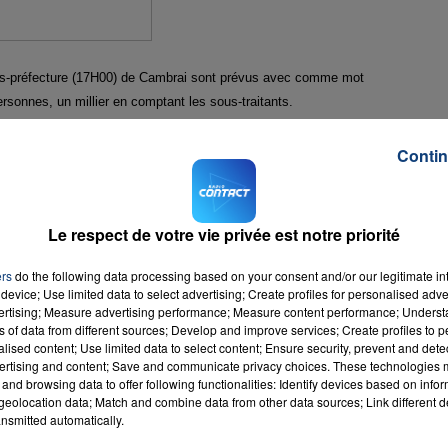
us-préfecture (17H00) de Cambrai sont prévus avec comme mot
ersonnes, un millier en comptant les sous-traitants.
pas ses engagements" négociés lors d'un plan de compétitivité signé en
Contin
ur projet de rachat, avec augmentation du temps de travail, remise en cause de
Le respect de votre vie privée est notre priorité
ostes"
, a déclaré à l'AFP Frédéric Valez, délégué syndical CGT et élu au CE.
ers
do the following data processing based on your consent and/or our legitimate int
device; Use limited data to select advertising; Create profiles for personalised adver
ement judiciaire, avec une période d'observation de six mois. Une audience a
vertising; Measure advertising performance; Measure content performance; Unders
prise, est prévue le 4 mars. "Cette décision est déjà entravée par l'attitude
ns of data from different sources; Develop and improve services; Create profiles to 
sse se déclarer", peut-on lire dans un communiqué de la CGT Verre-céramique,
alised content; Use limited data to select content; Ensure security, prevent and detect
ertising and content; Save and communicate privacy choices. These technologies
urs potentiels puissent être entendus par les salariés et leurs représentants"
and browsing data to offer following functionalities: Identify devices based on infor
eolocation data; Match and combine data from other data sources; Link different de
ter le mouvement social.
nsmitted automatically.