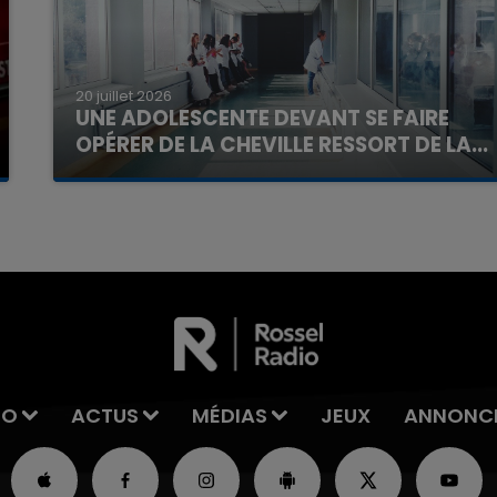
20 juillet 2026
UNE ADOLESCENTE DEVANT SE FAIRE
OPÉRER DE LA CHEVILLE RESSORT DE LA...
La famille a porté plainte contre la clinique qui a
reconnu sa responsabilité et présenté ses
excuses.
IO
ACTUS
MÉDIAS
JEUX
ANNONC