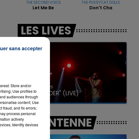
THE SECOND VOICE
THE PUSSYCAT DOLLS
Let Me Be
Don't Cha
7h00 - 11h00
LES LIVES
LA TEAM DE L'ÉTÉ
uer sans accepter
erest: Store and/or
31 janvier 2025
tising; Use profiles to
u
GIMS "SPIDER" (LIVE)
tand audiences through
 de
personalise content; Use
 fraud, and fix errors;
 may process personal
.
A L'ANTENNE
mation actively
vices; Identify devices