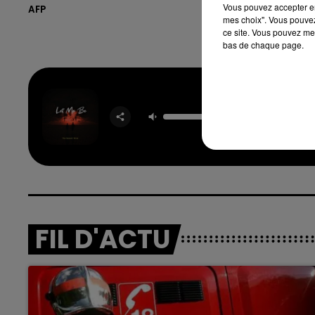
Vous pouvez accepter en 
AFP
mes choix". Vous pouvez
ce site. Vous pouvez met
bas de chaque page.
Let Me
THE SE
VOI
FIL D'ACTU