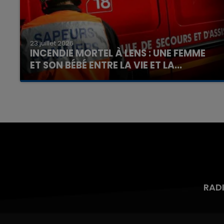
23 juillet 2026
INCENDIE MORTEL À LENS : UNE FEMME
ET SON BÉBÉ ENTRE LA VIE ET LA...
Un homme s'est immolé par le feu après avoir
aspergé sa compagne et leur bébé de trois
mois d'un liquide inflammable.
RAD