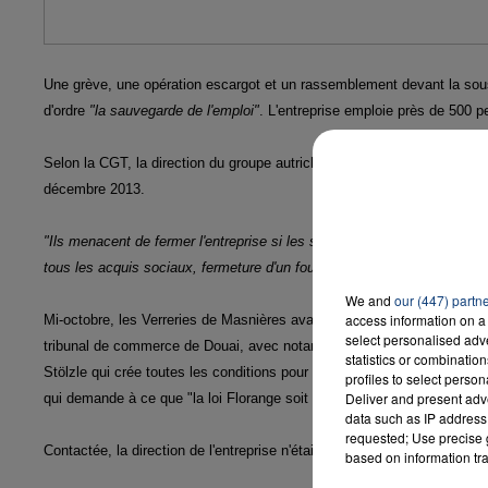
Une grève, une opération escargot et un rassemblement devant la so
d'ordre
"la sauvegarde de l'emploi"
. L'entreprise emploie près de 500 p
Selon la CGT, la direction du groupe autrichien Stölzle "ne respecte 
décembre 2013.
"Ils menacent de fermer l'entreprise si les salariés n'acceptent par le
tous les acquis sociaux, fermeture d'un four et 120 suppressions de p
We and
our (447) partn
access information on a 
Mi-octobre, les Verreries de Masnières avaient été placées en redress
select personalised ad
tribunal de commerce de Douai, avec notamment l'étude des offres de re
statistics or combinatio
Stölzle qui crée toutes les conditions pour qu'aucun repreneur ne pui
profiles to select person
Deliver and present adv
qui demande à ce que "la loi Florange soit respectée et que les reprene
data such as IP address 
requested; Use precise g
Contactée, la direction de l'entreprise n'était pas joignable
pour commen
based on information tra