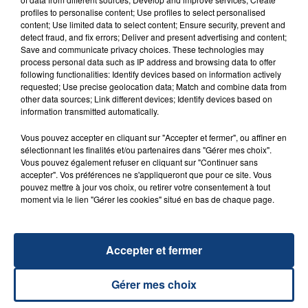
FIL D'ACTU
profiles to personalise content; Use profiles to select personalised
content; Use limited data to select content; Ensure security, prevent and
detect fraud, and fix errors; Deliver and present advertising and content;
Save and communicate privacy choices. These technologies may
process personal data such as IP address and browsing data to offer
following functionalities: Identify devices based on information actively
requested; Use precise geolocation data; Match and combine data from
other data sources; Link different devices; Identify devices based on
information transmitted automatically.
Vous pouvez accepter en cliquant sur "Accepter et fermer", ou affiner en
23 juillet 2026
sélectionnant les finalités et/ou partenaires dans "Gérer mes choix".
INCENDIE MORTEL À LENS : UNE FEMME ET
Vous pouvez également refuser en cliquant sur "Continuer sans
accepter". Vos préférences ne s'appliqueront que pour ce site. Vous
SON BÉBÉ ENTRE LA VIE ET LA...
pouvez mettre à jour vos choix, ou retirer votre consentement à tout
Un homme s'est immolé par le feu après avoir
moment via le lien "Gérer les cookies" situé en bas de chaque page.
aspergé sa compagne et leur bébé de trois mois
d'un liquide inflammable.
Accepter et fermer
Gérer mes choix