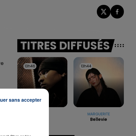
TITRES DIFFUSÉS
re
13h46
13h46
13h44
13h44
uer sans accepter
USHER
MARGUERITE
Yeah
Bellevie