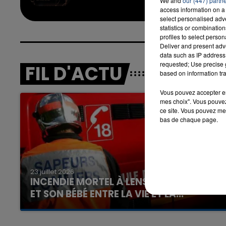
We and
our (447) partn
access information on a 
select personalised ad
statistics or combinatio
7h00 - 12h00
profiles to select person
LA TEAM DU WEEK-END
Deliver and present adv
data such as IP address 
requested; Use precise g
FIL D'ACTU
based on information tra
Vous pouvez accepter en 
mes choix". Vous pouvez
ce site. Vous pouvez met
bas de chaque page.
23 juillet 2026
INCENDIE MORTEL À LENS : UNE FEMME
ET SON BÉBÉ ENTRE LA VIE ET LA...
Un homme s'est immolé par le feu après avoir
aspergé sa compagne et leur bébé de trois