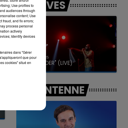
erest: Store and/or
LES LIVES
tising; Use profiles to
tand audiences through
personalise content; Use
7h00 - 12h00
 fraud, and fix errors;
LA TEAM DU WEEK-END
 may process personal
mation actively
vices; Identify devices
rtenaires dans "Gérer
31 janvier 2025
s'appliqueront que pour
GIMS "SPIDER" (LIVE)
les cookies" situé en
A L'ANTENNE