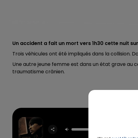
Un accident a fait un mort vers 1h30 cette nuit sur 
Trois véhicules ont été impliqués dans la collision.
Une autre jeune femme est dans un état grave au cen
traumatisme crânien.
Yea
USH