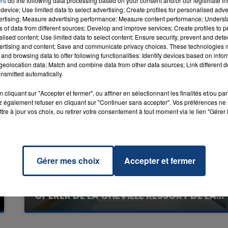
ers
do the following data processing based on your consent and/or our legitimate int
device; Use limited data to select advertising; Create profiles for personalised adver
vertising; Measure advertising performance; Measure content performance; Unders
ns of data from different sources; Develop and improve services; Create profiles to 
16h00 - 20h00
alised content; Use limited data to select content; Ensure security, prevent and detect
LA TEAM DU WEEK-END
ertising and content; Save and communicate privacy choices. These technologies
and browsing data to offer following functionalities: Identify devices based on infor
eolocation data; Match and combine data from other data sources; Link different de
nsmitted automatically.
cliquant sur "Accepter et fermer", ou affiner en sélectionnant les finalités et/ou pa
 également refuser en cliquant sur "Continuer sans accepter". Vos préférences ne 
tre à jour vos choix, ou retirer votre consentement à tout moment via le lien "Gérer 
Gérer mes choix
Accepter et fermer
20 juillet 2026
UNE ADOLESCENTE DEVANT SE FAIRE
OPÉRER DE LA CHEVILLE RESSORT DE LA...
La famille a porté plainte contre la clinique qui a
reconnu sa responsabilité et présenté ses