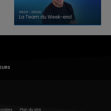
7h00 - 12h00
La Team du Week-end
EURS
cookies
Plan du site