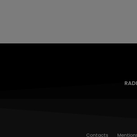
mois d'un liquide inflammable.
7h00 - 12h00
nd
La Team du Week-end
RAD
Contacts
Mention