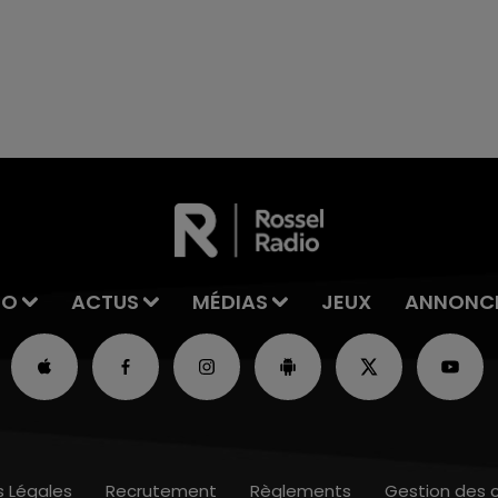
excuses.
16h00 - 20h00
La Team du Week-end
IO
ACTUS
MÉDIAS
JEUX
ANNONC
s Légales
Recrutement
Règlements
Gestion des 