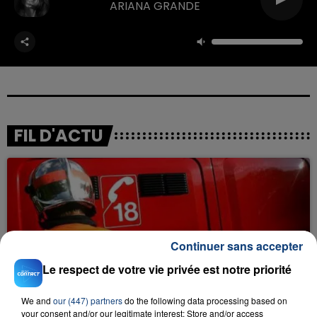
ARIANA GRANDE
FIL D'ACTU
Continuer sans accepter
Le respect de votre vie privée est notre priorité
23 juillet 2026
INCENDIE MORTEL À LENS : UNE FEMME ET
We and
our (447) partners
do the following data processing based on
SON BÉBÉ ENTRE LA VIE ET LA...
your consent and/or our legitimate interest: Store and/or access