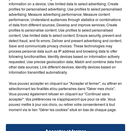
Un homme s'est immolé par le feu après avoir
information on a device; Use limited data to select advertising; Create
aspergé sa compagne et leur bébé de trois mois
profiles for personalised advertising; Use profiles to select personalised
advertising; Measure advertising performance; Measure content
d'un liquide inflammable.
performance; Understand audiences through statistics or combinations
of data from different sources; Develop and improve services; Create
profiles to personalise content; Use profiles to select personalised
content; Use limited data to select content; Ensure security, prevent and
detect fraud, and fix errors; Deliver and present advertising and content;
Save and communicate privacy choices. These technologies may
process personal data such as IP address and browsing data to offer
20 juillet 2026
following functionalities: Identify devices based on information actively
UNE ADOLESCENTE DEVANT SE FAIRE
requested; Use precise geolocation data; Match and combine data from
OPÉRER DE LA CHEVILLE RESSORT DE LA...
other data sources; Link different devices; Identify devices based on
information transmitted automatically.
La famille a porté plainte contre la clinique qui a
reconnu sa responsabilité et présenté ses
Vous pouvez accepter en cliquant sur "Accepter et fermer", ou affiner en
excuses.
sélectionnant les finalités et/ou partenaires dans "Gérer mes choix".
TITRES DIFFUSÉS
Vous pouvez également refuser en cliquant sur "Continuer sans
accepter". Vos préférences ne s'appliqueront que pour ce site. Vous
pouvez mettre à jour vos choix, ou retirer votre consentement à tout
moment via le lien "Gérer les cookies" situé en bas de chaque page.
9h28
9h28
9h24
9h24