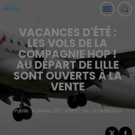
VACANCES D'ÉTÉ :
LES VOLS DE LA
COMPAGNIE HOP !
AU DÉPART DE LILLE
SONT OUVERTS À LA
VENTE
Publié : 4 janvier 2017 à 8h37 par La rédaction