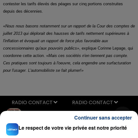
contester les tarifs élevés des péages sur cinq portions construites
depuis des décennies.
«
Nous nous basons notamment sur
un rapport de la Cour des comptes de
juillet 2013 qui déplorait des hausses de tarifs nettement supérieures à
l'inflation et évoquait un rapport de force plus favorable aux
concessionnaires qu'aux pouvoirs publics»
, explique Corinne Lepage, qui
coordonne cette action. «
Mais ces sociétés n'en tiennent pas compte.
Ces pratiques sont toujours à l'oeuvre, cela engendre une surfacturation
pour l'usager. L'automobiliste se fait plumer!»
RADIO CONTACT
Locked Out Of Heaven
Continuer sans accepter
BRUNO MARS
Le respect de votre vie privée est notre priorité