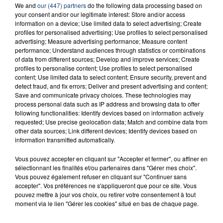
We and
our (447) partners
do the following data processing based on
your consent and/or our legitimate interest: Store and/or access
information on a device; Use limited data to select advertising; Create
profiles for personalised advertising; Use profiles to select personalised
advertising; Measure advertising performance; Measure content
performance; Understand audiences through statistics or combinations
FIL D'ACTU
of data from different sources; Develop and improve services; Create
profiles to personalise content; Use profiles to select personalised
content; Use limited data to select content; Ensure security, prevent and
detect fraud, and fix errors; Deliver and present advertising and content;
Save and communicate privacy choices. These technologies may
process personal data such as IP address and browsing data to offer
following functionalities: Identify devices based on information actively
requested; Use precise geolocation data; Match and combine data from
other data sources; Link different devices; Identify devices based on
information transmitted automatically.
23 juillet 2026
Vous pouvez accepter en cliquant sur "Accepter et fermer", ou affiner en
INCENDIE MORTEL À LENS : UNE FEMME ET
sélectionnant les finalités et/ou partenaires dans "Gérer mes choix".
SON BÉBÉ ENTRE LA VIE ET LA...
Vous pouvez également refuser en cliquant sur "Continuer sans
accepter". Vos préférences ne s'appliqueront que pour ce site. Vous
Un homme s'est immolé par le feu après avoir
pouvez mettre à jour vos choix, ou retirer votre consentement à tout
aspergé sa compagne et leur bébé de trois mois
moment via le lien "Gérer les cookies" situé en bas de chaque page.
d'un liquide inflammable.