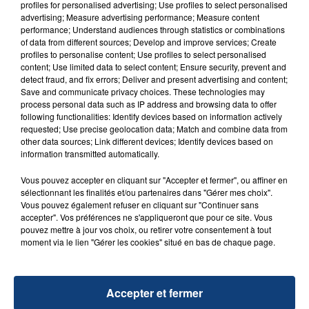
profiles for personalised advertising; Use profiles to select personalised
advertising; Measure advertising performance; Measure content
performance; Understand audiences through statistics or combinations
of data from different sources; Develop and improve services; Create
profiles to personalise content; Use profiles to select personalised
content; Use limited data to select content; Ensure security, prevent and
detect fraud, and fix errors; Deliver and present advertising and content;
FIL D'ACTU
Save and communicate privacy choices. These technologies may
process personal data such as IP address and browsing data to offer
following functionalities: Identify devices based on information actively
requested; Use precise geolocation data; Match and combine data from
other data sources; Link different devices; Identify devices based on
information transmitted automatically.
Vous pouvez accepter en cliquant sur "Accepter et fermer", ou affiner en
sélectionnant les finalités et/ou partenaires dans "Gérer mes choix".
Vous pouvez également refuser en cliquant sur "Continuer sans
accepter". Vos préférences ne s'appliqueront que pour ce site. Vous
23 juillet 2026
pouvez mettre à jour vos choix, ou retirer votre consentement à tout
INCENDIE MORTEL À LENS : UNE FEMME ET
moment via le lien "Gérer les cookies" situé en bas de chaque page.
SON BÉBÉ ENTRE LA VIE ET LA...
Un homme s'est immolé par le feu après avoir
aspergé sa compagne et leur bébé de trois mois
Accepter et fermer
d'un liquide inflammable.