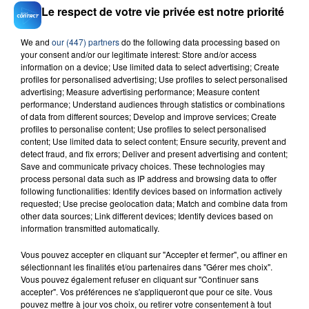
Le respect de votre vie privée est notre priorité
We and
our (447) partners
do the following data processing based on
your consent and/or our legitimate interest: Store and/or access
information on a device; Use limited data to select advertising; Create
23 juillet 2026
profiles for personalised advertising; Use profiles to select personalised
INCENDIE MORTEL À LENS : UNE FEMME ET
advertising; Measure advertising performance; Measure content
SON BÉBÉ ENTRE LA VIE ET LA...
performance; Understand audiences through statistics or combinations
of data from different sources; Develop and improve services; Create
Un homme s'est immolé par le feu après avoir
profiles to personalise content; Use profiles to select personalised
aspergé sa compagne et leur bébé de trois mois
content; Use limited data to select content; Ensure security, prevent and
d'un liquide inflammable.
detect fraud, and fix errors; Deliver and present advertising and content;
Save and communicate privacy choices. These technologies may
process personal data such as IP address and browsing data to offer
following functionalities: Identify devices based on information actively
requested; Use precise geolocation data; Match and combine data from
other data sources; Link different devices; Identify devices based on
information transmitted automatically.
20 juillet 2026
Vous pouvez accepter en cliquant sur "Accepter et fermer", ou affiner en
UNE ADOLESCENTE DEVANT SE FAIRE
sélectionnant les finalités et/ou partenaires dans "Gérer mes choix".
OPÉRER DE LA CHEVILLE RESSORT DE LA...
Vous pouvez également refuser en cliquant sur "Continuer sans
La famille a porté plainte contre la clinique qui a
accepter". Vos préférences ne s'appliqueront que pour ce site. Vous
pouvez mettre à jour vos choix, ou retirer votre consentement à tout