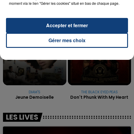
reconnu sa responsabilité et présenté ses
moment via le lien "Gérer les cookies" situé en bas de chaque page.
excuses.
TITRES DIFFUSÉS
Accepter et fermer
20h18
20h18
20h14
20h14
Gérer mes choix
DIAM'S
THE BLACK EYED PEAS
Jeune Demoiselle
Don't Phunk With My Heart
LES LIVES