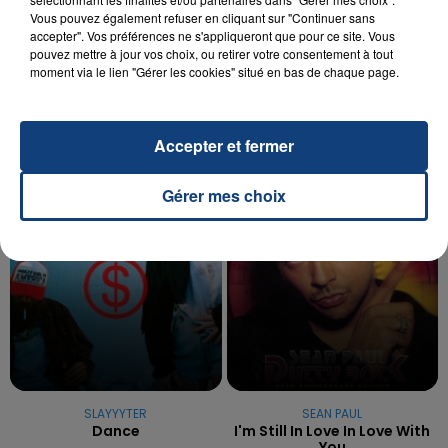
20 juillet 2026
Vous pouvez également refuser en cliquant sur "Continuer sans
UNE ADOLESCENTE DEVANT SE FAIRE
accepter". Vos préférences ne s'appliqueront que pour ce site. Vous
OPÉRER DE LA CHEVILLE RESSORT DE LA...
pouvez mettre à jour vos choix, ou retirer votre consentement à tout
moment via le lien "Gérer les cookies" situé en bas de chaque page.
La famille a porté plainte contre la clinique qui a
reconnu sa responsabilité et présenté ses
excuses.
TITRES DIFFUSÉS
Accepter et fermer
Gérer mes choix
23h21
23h21
23h17
23h17
SLAYYYTER
SEAN PAUL
Dance
I'm Still In Love In Love With
You