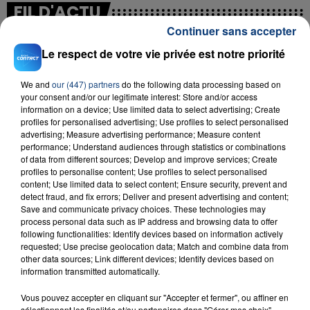
FIL D'ACTU
Continuer sans accepter
Le respect de votre vie privée est notre priorité
We and
our (447) partners
do the following data processing based on
your consent and/or our legitimate interest: Store and/or access
information on a device; Use limited data to select advertising; Create
profiles for personalised advertising; Use profiles to select personalised
advertising; Measure advertising performance; Measure content
23 juillet 2026
performance; Understand audiences through statistics or combinations
INCENDIE MORTEL À LENS : UNE FEMME ET
of data from different sources; Develop and improve services; Create
profiles to personalise content; Use profiles to select personalised
SON BÉBÉ ENTRE LA VIE ET LA...
content; Use limited data to select content; Ensure security, prevent and
Un homme s'est immolé par le feu après avoir
detect fraud, and fix errors; Deliver and present advertising and content;
Save and communicate privacy choices. These technologies may
aspergé sa compagne et leur bébé de trois mois
process personal data such as IP address and browsing data to offer
d'un liquide inflammable.
following functionalities: Identify devices based on information actively
requested; Use precise geolocation data; Match and combine data from
other data sources; Link different devices; Identify devices based on
information transmitted automatically.
Vous pouvez accepter en cliquant sur "Accepter et fermer", ou affiner en
sélectionnant les finalités et/ou partenaires dans "Gérer mes choix".