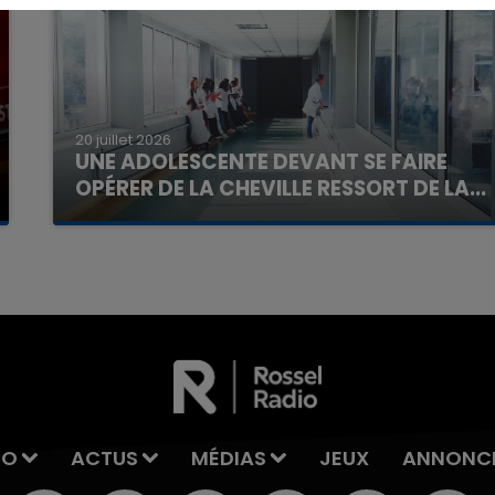
20 juillet 2026
16h00 - 20h00
UNE ADOLESCENTE DEVANT SE FAIRE
La Team du Week-end
OPÉRER DE LA CHEVILLE RESSORT DE LA...
La famille a porté plainte contre la clinique qui a
reconnu sa responsabilité et présenté ses
excuses.
IO
ACTUS
MÉDIAS
JEUX
ANNONC