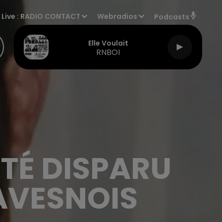
Live :
RADIO CONTACT
Webradios
Podcasts
Elle Voulait
RNBOI
TÉ DISPARU
'AVESNOIS