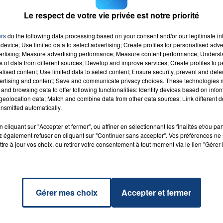
d'un gilet noir à bandes rouges et d'un bermuda beige.
Le respect de votre vie privée est notre priorité
ter la brigade de Landrecies au 03 27 84 70 50
7h00 - 12h00
ers
do the following data processing based on your consent and/or our legitimate int
LA TEAM DU WEEK-END
device; Use limited data to select advertising; Create profiles for personalised adver
vertising; Measure advertising performance; Measure content performance; Unders
ns of data from different sources; Develop and improve services; Create profiles to 
alised content; Use limited data to select content; Ensure security, prevent and detect
ertising and content; Save and communicate privacy choices. These technologies
and browsing data to offer following functionalities: Identify devices based on infor
ulait
RADIO CONTACT
eolocation data; Match and combine data from other data sources; Link different de
OI
nsmitted automatically.
cliquant sur "Accepter et fermer", ou affiner en sélectionnant les finalités et/ou pa
 également refuser en cliquant sur "Continuer sans accepter". Vos préférences ne 
tre à jour vos choix, ou retirer votre consentement à tout moment via le lien "Gérer 
Gérer mes choix
Accepter et fermer