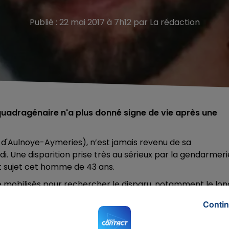
Publié : 22 mai 2017 à 7h12 par La rédaction
quadragénaire n'a plus donné signe de vie après une
 d'Aulnoye-Aymeries), n’est jamais revenu de sa
 Une disparition prise très au sérieux par la gendarmeri
t sujet cet homme de 43 ans.
é mobilisés pour rechercher le disparu, notamment le lon
ait l’habitude de se promener. Des recherches qui pour le
Contin
 43 ans. Il mesure 1,70m, a les cheveux châtain très