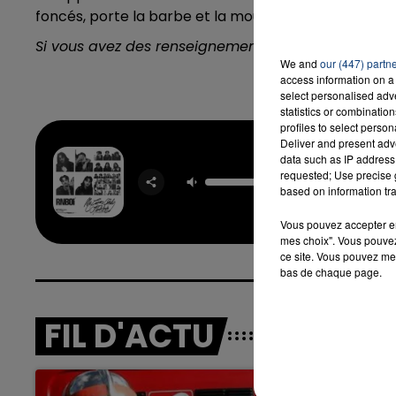
foncés, porte la barbe et la moustache. Il est vêtu 
Si vous avez des renseignements, merci de contac
16h00 - 20h00
We and
our (447) partn
LA TEAM DU WEEK-END
access information on a 
select personalised ad
statistics or combinatio
profiles to select person
Deliver and present adv
data such as IP address 
Elle Vo
requested; Use precise g
RNB
based on information tra
Vous pouvez accepter en 
mes choix". Vous pouvez
ce site. Vous pouvez met
bas de chaque page.
FIL D'ACTU