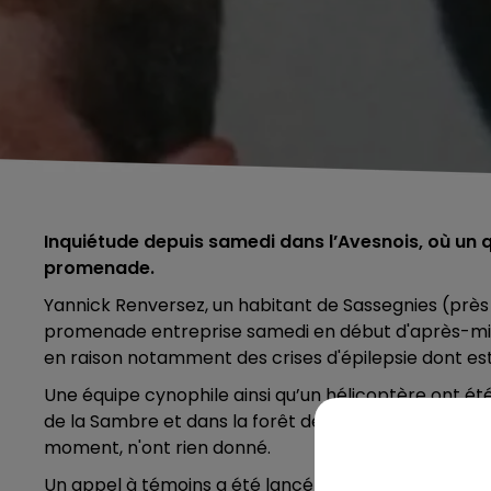
Inquiétude depuis samedi dans l’Avesnois, où un 
promenade.
Yannick Renversez, un habitant de Sassegnies (près
promenade entreprise samedi en début d'après-midi.
en raison notamment des crises d'épilepsie dont es
Une équipe cynophile ainsi qu’un hélicoptère ont ét
de la Sambre et dans la forêt de Mormal, là où il av
moment, n'ont rien donné.
Un appel à témoins a été lancé : Yannick Renversez a