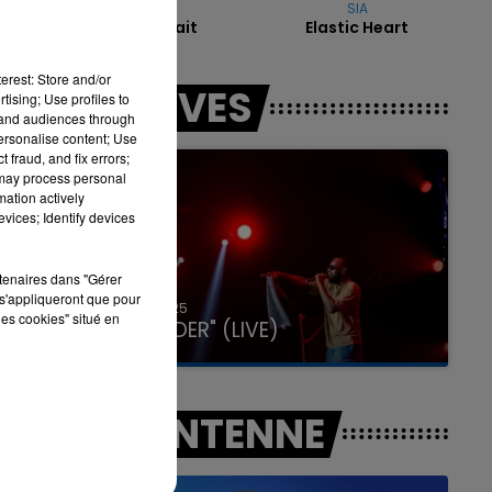
RNBOI
SIA
Elle Voulait
Elastic Heart
16h00 - 20h00
erest: Store and/or
LES LIVES
LA TEAM DU WEEK-END
tising; Use profiles to
tand audiences through
personalise content; Use
 fraud, and fix errors;
 may process personal
mation actively
vices; Identify devices
rtenaires dans "Gérer
s'appliqueront que pour
31 janvier 2025
les cookies" situé en
GIMS "SPIDER" (LIVE)
A L'ANTENNE