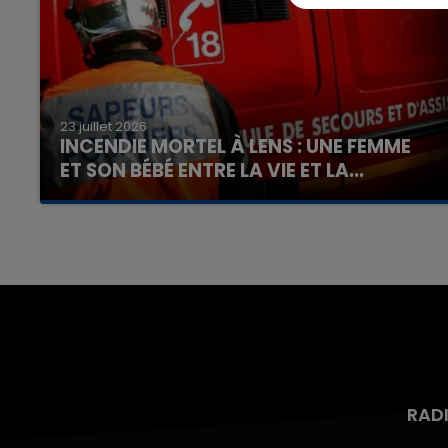
23 juillet 2026
7h00 - 12h00
INCENDIE MORTEL À LENS : UNE FEMME
nd
La Team du Week-end
ET SON BÉBÉ ENTRE LA VIE ET LA...
Un homme s'est immolé par le feu après avoir
aspergé sa compagne et leur bébé de trois
mois d'un liquide inflammable.
RAD