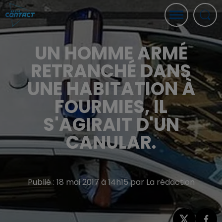
UN HOMME ARMÉ
RETRANCHÉ DANS
UNE HABITATION À
FOURMIES, IL
S'AGIRAIT D'UN
CANULAR.
Publié : 18 mai 2017 à 14h15 par La rédaction