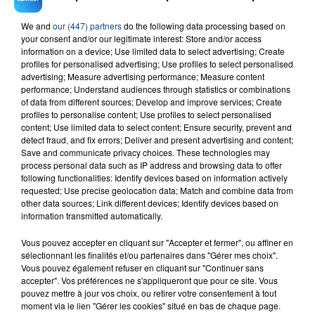
We and
our (447) partners
do the following data processing based on
your consent and/or our legitimate interest: Store and/or access
23 juillet 2026
information on a device; Use limited data to select advertising; Create
INCENDIE MORTEL À LENS : UNE FEMME ET
profiles for personalised advertising; Use profiles to select personalised
SON BÉBÉ ENTRE LA VIE ET LA...
advertising; Measure advertising performance; Measure content
Un homme s'est immolé par le feu après avoir
performance; Understand audiences through statistics or combinations
of data from different sources; Develop and improve services; Create
aspergé sa compagne et leur bébé de trois mois
profiles to personalise content; Use profiles to select personalised
d'un liquide inflammable.
content; Use limited data to select content; Ensure security, prevent and
detect fraud, and fix errors; Deliver and present advertising and content;
Save and communicate privacy choices. These technologies may
process personal data such as IP address and browsing data to offer
following functionalities: Identify devices based on information actively
requested; Use precise geolocation data; Match and combine data from
other data sources; Link different devices; Identify devices based on
information transmitted automatically.
20 juillet 2026
UNE ADOLESCENTE DEVANT SE FAIRE
Vous pouvez accepter en cliquant sur "Accepter et fermer", ou affiner en
OPÉRER DE LA CHEVILLE RESSORT DE LA...
sélectionnant les finalités et/ou partenaires dans "Gérer mes choix".
La famille a porté plainte contre la clinique qui a
Vous pouvez également refuser en cliquant sur "Continuer sans
reconnu sa responsabilité et présenté ses
accepter". Vos préférences ne s'appliqueront que pour ce site. Vous
pouvez mettre à jour vos choix, ou retirer votre consentement à tout
excuses.
TITRES DIFFUSÉS
moment via le lien "Gérer les cookies" situé en bas de chaque page.