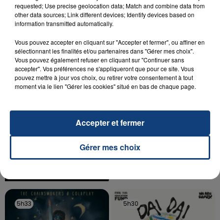
SON BÉBÉ ENTRE LA VIE ET LA...
requested; Use precise geolocation data; Match and combine data from
other data sources; Link different devices; Identify devices based on
Un homme s'est immolé par le feu après avoir
information transmitted automatically.
aspergé sa compagne et leur bébé de trois mois
d'un liquide inflammable.
Vous pouvez accepter en cliquant sur "Accepter et fermer", ou affiner en
sélectionnant les finalités et/ou partenaires dans "Gérer mes choix".
Vous pouvez également refuser en cliquant sur "Continuer sans
accepter". Vos préférences ne s'appliqueront que pour ce site. Vous
pouvez mettre à jour vos choix, ou retirer votre consentement à tout
moment via le lien "Gérer les cookies" situé en bas de chaque page.
20 juillet 2026
UNE ADOLESCENTE DEVANT SE FAIRE
Accepter et fermer
OPÉRER DE LA CHEVILLE RESSORT DE LA...
La famille a porté plainte contre la clinique qui a
Gérer mes choix
reconnu sa responsabilité et présenté ses
excuses.
TITRES DIFFUSÉS
5h33
5h33
5h30
5h30