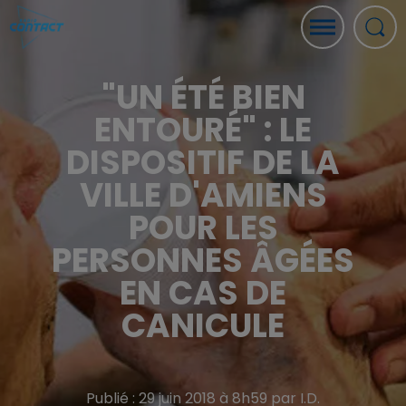
"UN ÉTÉ BIEN
ENTOURÉ" : LE
DISPOSITIF DE LA
VILLE D'AMIENS
POUR LES
PERSONNES ÂGÉES
EN CAS DE
CANICULE
Publié : 29 juin 2018 à 8h59 par I.D.