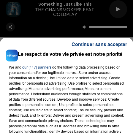
Something Just Like This
THE CHAINSMOKERS FEAT.
COLDPLAY
Continuer sans accepter
Le respect de votre vie privée est notre priorité
FIL D'ACTU
We and
our (447) partners
do the following data processing based on
your consent and/or our legitimate interest: Store and/or access
information on a device; Use limited data to select advertising; Create
profiles for personalised advertising; Use profiles to select personalised
advertising; Measure advertising performance; Measure content
performance; Understand audiences through statistics or combinations
of data from different sources; Develop and improve services; Create
profiles to personalise content; Use profiles to select personalised
content; Use limited data to select content; Ensure security, prevent and
detect fraud, and fix errors; Deliver and present advertising and content;
Save and communicate privacy choices. These technologies may
23 juillet 2026
process personal data such as IP address and browsing data to offer
INCENDIE MORTEL À LENS : UNE FEMME ET
following functionalities: Identify devices based on information actively