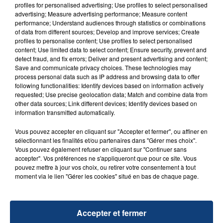
profiles for personalised advertising; Use profiles to select personalised
d'un liquide inflammable.
advertising; Measure advertising performance; Measure content
performance; Understand audiences through statistics or combinations
of data from different sources; Develop and improve services; Create
profiles to personalise content; Use profiles to select personalised
content; Use limited data to select content; Ensure security, prevent and
detect fraud, and fix errors; Deliver and present advertising and content;
Save and communicate privacy choices. These technologies may
20 juillet 2026
process personal data such as IP address and browsing data to offer
UNE ADOLESCENTE DEVANT SE FAIRE
following functionalities: Identify devices based on information actively
OPÉRER DE LA CHEVILLE RESSORT DE LA...
requested; Use precise geolocation data; Match and combine data from
other data sources; Link different devices; Identify devices based on
La famille a porté plainte contre la clinique qui a
information transmitted automatically.
reconnu sa responsabilité et présenté ses
excuses.
Vous pouvez accepter en cliquant sur "Accepter et fermer", ou affiner en
TITRES DIFFUSÉS
sélectionnant les finalités et/ou partenaires dans "Gérer mes choix".
Vous pouvez également refuser en cliquant sur "Continuer sans
accepter". Vos préférences ne s'appliqueront que pour ce site. Vous
pouvez mettre à jour vos choix, ou retirer votre consentement à tout
5h03
5h03
5h00
5h00
moment via le lien "Gérer les cookies" situé en bas de chaque page.
Accepter et fermer