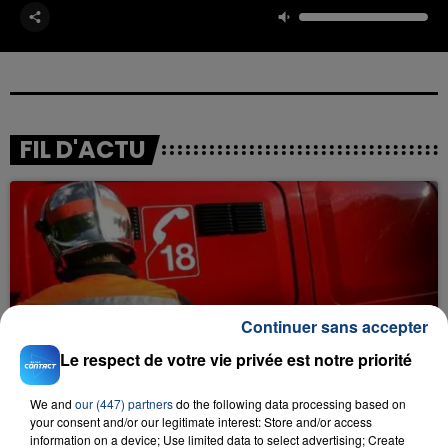
FIL D'ACTU
Continuer sans accepter
23 juillet 2026
Le respect de votre vie privée est notre priorité
INCENDIE MORTEL À LENS : UNE FEMME ET
SON BÉBÉ ENTRE LA VIE ET LA...
We and
our (447) partners
do the following data processing based on
Un homme s'est immolé par le feu après avoir
your consent and/or our legitimate interest: Store and/or access
aspergé sa compagne et leur bébé de trois mois
information on a device; Use limited data to select advertising; Create