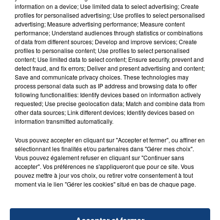
aspergé sa compagne et leur bébé de trois mois
information on a device; Use limited data to select advertising; Create
profiles for personalised advertising; Use profiles to select personalised
d'un liquide inflammable.
advertising; Measure advertising performance; Measure content
performance; Understand audiences through statistics or combinations
of data from different sources; Develop and improve services; Create
profiles to personalise content; Use profiles to select personalised
content; Use limited data to select content; Ensure security, prevent and
detect fraud, and fix errors; Deliver and present advertising and content;
Save and communicate privacy choices. These technologies may
20 juillet 2026
process personal data such as IP address and browsing data to offer
UNE ADOLESCENTE DEVANT SE FAIRE
following functionalities: Identify devices based on information actively
OPÉRER DE LA CHEVILLE RESSORT DE LA...
requested; Use precise geolocation data; Match and combine data from
other data sources; Link different devices; Identify devices based on
La famille a porté plainte contre la clinique qui a
information transmitted automatically.
reconnu sa responsabilité et présenté ses
excuses.
Vous pouvez accepter en cliquant sur "Accepter et fermer", ou affiner en
TITRES DIFFUSÉS
sélectionnant les finalités et/ou partenaires dans "Gérer mes choix".
Vous pouvez également refuser en cliquant sur "Continuer sans
accepter". Vos préférences ne s'appliqueront que pour ce site. Vous
pouvez mettre à jour vos choix, ou retirer votre consentement à tout
10h22
10h22
10h20
10h20
moment via le lien "Gérer les cookies" situé en bas de chaque page.