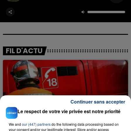
FIL D'ACTU
Continuer sans accepter
23 juillet 2026
Le respect de votre vie privée est notre priorité
INCENDIE MORTEL À LENS : UNE FEMME ET
SON BÉBÉ ENTRE LA VIE ET LA...
We and
our (447) partners
do the following data processing based on
Un homme s'est immolé par le feu après avoir
your consent and/or our legitimate interest: Store and/or access