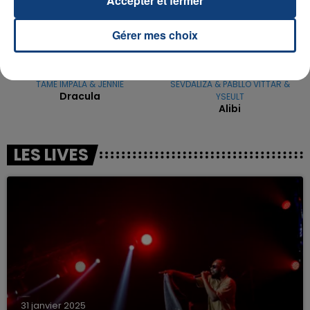
Accepter et fermer
Gérer mes choix
TAME IMPALA & JENNIE
SEVDALIZA & PABLLO VITTAR &
Dracula
YSEULT
Alibi
LES LIVES
31 janvier 2025