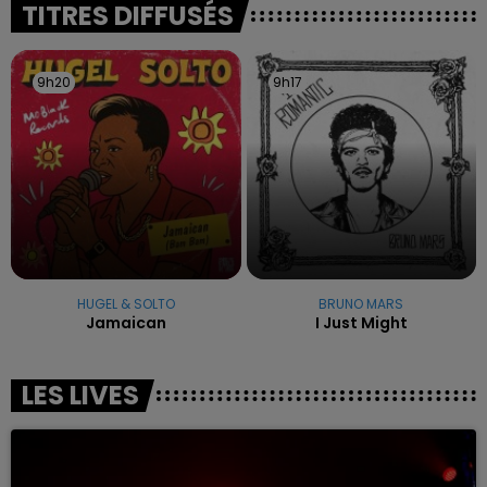
TITRES DIFFUSÉS
9h20
9h20
9h17
9h17
HUGEL & SOLTO
BRUNO MARS
Jamaican
I Just Might
LES LIVES