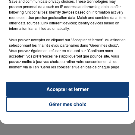
Save and communicate privacy choices. These technologies may
process personal data such as IP address and browsing data to offer
following functionalities: Identify devices based on information actively
requested; Use precise geolocation data; Match and combine data from
other data sources; Link different devices; Identify devices based on
23 juillet 2026
information transmitted automatically.
INCENDIE MORTEL À LENS : UNE FEMME ET
SON BÉBÉ ENTRE LA VIE ET LA...
Vous pouvez accepter en cliquant sur "Accepter et fermer", ou affiner en
Un homme s'est immolé par le feu après avoir
sélectionnant les finalités et/ou partenaires dans "Gérer mes choix".
Vous pouvez également refuser en cliquant sur "Continuer sans
aspergé sa compagne et leur bébé de trois mois
accepter". Vos préférences ne s'appliqueront que pour ce site. Vous
d'un liquide inflammable.
pouvez mettre à jour vos choix, ou retirer votre consentement à tout
moment via le lien "Gérer les cookies" situé en bas de chaque page.
Accepter et fermer
20 juillet 2026
Gérer mes choix
UNE ADOLESCENTE DEVANT SE FAIRE
OPÉRER DE LA CHEVILLE RESSORT DE LA...
La famille a porté plainte contre la clinique qui a
reconnu sa responsabilité et présenté ses
excuses.