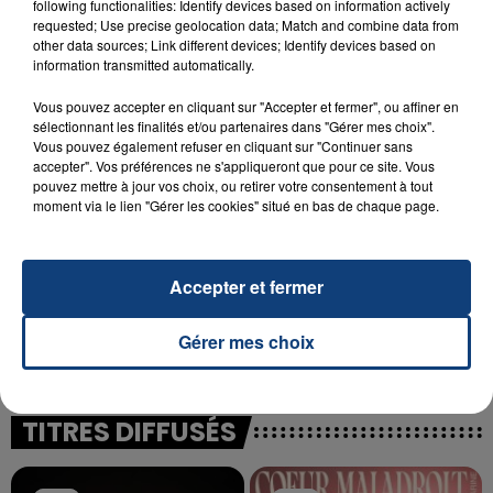
following functionalities: Identify devices based on information actively
23 juillet 2026
requested; Use precise geolocation data; Match and combine data from
INCENDIE MORTEL À LENS : UNE FEMME ET
other data sources; Link different devices; Identify devices based on
SON BÉBÉ ENTRE LA VIE ET LA...
information transmitted automatically.
Un homme s'est immolé par le feu après avoir
Vous pouvez accepter en cliquant sur "Accepter et fermer", ou affiner en
aspergé sa compagne et leur bébé de trois mois
sélectionnant les finalités et/ou partenaires dans "Gérer mes choix".
d'un liquide inflammable.
Vous pouvez également refuser en cliquant sur "Continuer sans
accepter". Vos préférences ne s'appliqueront que pour ce site. Vous
pouvez mettre à jour vos choix, ou retirer votre consentement à tout
moment via le lien "Gérer les cookies" situé en bas de chaque page.
Accepter et fermer
20 juillet 2026
UNE ADOLESCENTE DEVANT SE FAIRE
OPÉRER DE LA CHEVILLE RESSORT DE LA...
Gérer mes choix
La famille a porté plainte contre la clinique qui a
reconnu sa responsabilité et présenté ses
excuses.
TITRES DIFFUSÉS