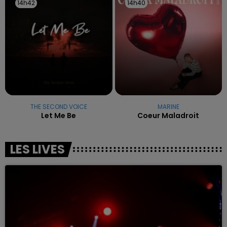
14h42
14h42
14h40
14h40
THE SECOND VOICE
MARINE
Let Me Be
Coeur Maladroit
LES LIVES