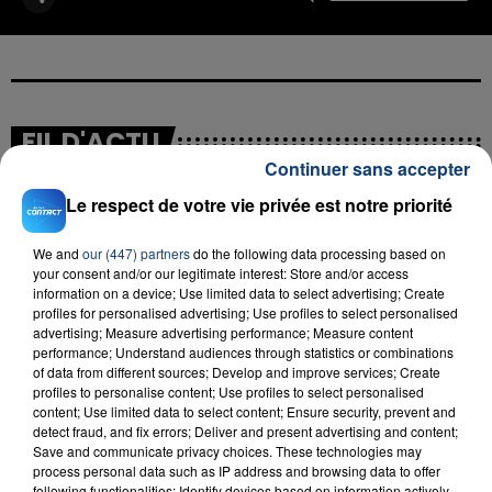
FIL D'ACTU
Continuer sans accepter
Le respect de votre vie privée est notre priorité
We and
our (447) partners
do the following data processing based on
your consent and/or our legitimate interest: Store and/or access
information on a device; Use limited data to select advertising; Create
profiles for personalised advertising; Use profiles to select personalised
advertising; Measure advertising performance; Measure content
performance; Understand audiences through statistics or combinations
23 juillet 2026
of data from different sources; Develop and improve services; Create
INCENDIE MORTEL À LENS : UNE FEMME ET
profiles to personalise content; Use profiles to select personalised
SON BÉBÉ ENTRE LA VIE ET LA...
content; Use limited data to select content; Ensure security, prevent and
Un homme s'est immolé par le feu après avoir
detect fraud, and fix errors; Deliver and present advertising and content;
Save and communicate privacy choices. These technologies may
aspergé sa compagne et leur bébé de trois mois
process personal data such as IP address and browsing data to offer
d'un liquide inflammable.
following functionalities: Identify devices based on information actively