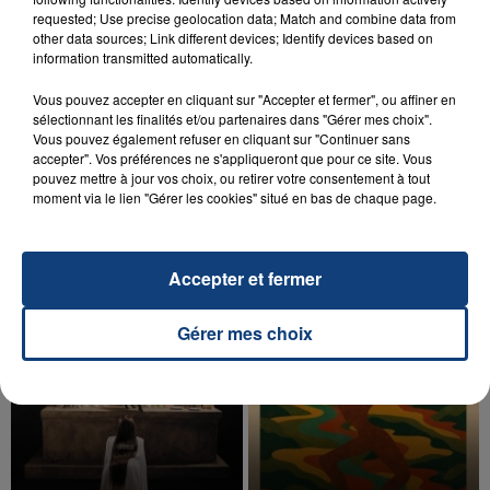
requested; Use precise geolocation data; Match and combine data from
other data sources; Link different devices; Identify devices based on
information transmitted automatically.
Vous pouvez accepter en cliquant sur "Accepter et fermer", ou affiner en
sélectionnant les finalités et/ou partenaires dans "Gérer mes choix".
20 juillet 2026
Vous pouvez également refuser en cliquant sur "Continuer sans
UNE ADOLESCENTE DEVANT SE FAIRE
accepter". Vos préférences ne s'appliqueront que pour ce site. Vous
pouvez mettre à jour vos choix, ou retirer votre consentement à tout
OPÉRER DE LA CHEVILLE RESSORT DE LA...
moment via le lien "Gérer les cookies" situé en bas de chaque page.
La famille a porté plainte contre la clinique qui a
reconnu sa responsabilité et présenté ses
excuses.
Accepter et fermer
TITRES DIFFUSÉS
Gérer mes choix
19h16
19h16
19h14
19h14