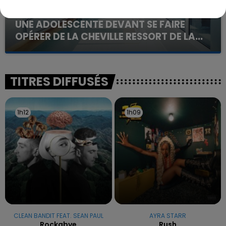
20 juillet 2026
UNE ADOLESCENTE DEVANT SE FAIRE
OPÉRER DE LA CHEVILLE RESSORT DE LA...
La famille a porté plainte contre la clinique qui a
reconnu sa responsabilité et présenté ses
excuses.
TITRES DIFFUSÉS
1h12
1h12
1h09
1h09
CLEAN BANDIT FEAT. SEAN PAUL
AYRA STARR
Rockabye
Rush