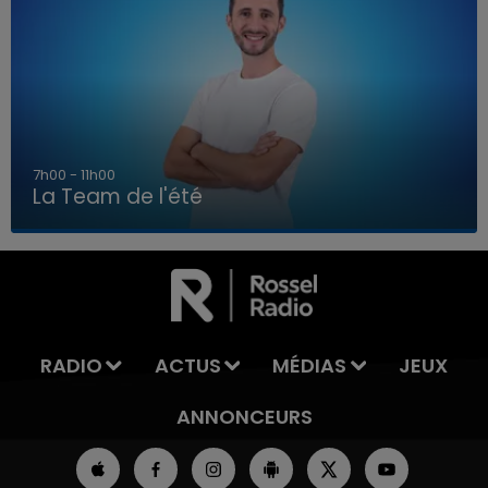
7h00 - 11h00
La Team de l'été
7h00 - 11h00
LA TEAM DE L'ÉTÉ
RADIO
ACTUS
MÉDIAS
JEUX
ANNONCEURS