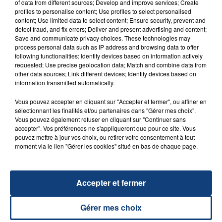
of data from different sources; Develop and improve services; Create
profiles to personalise content; Use profiles to select personalised
FIL D'ACTU
content; Use limited data to select content; Ensure security, prevent and
detect fraud, and fix errors; Deliver and present advertising and content;
Save and communicate privacy choices. These technologies may
process personal data such as IP address and browsing data to offer
following functionalities: Identify devices based on information actively
requested; Use precise geolocation data; Match and combine data from
other data sources; Link different devices; Identify devices based on
information transmitted automatically.
Vous pouvez accepter en cliquant sur "Accepter et fermer", ou affiner en
sélectionnant les finalités et/ou partenaires dans "Gérer mes choix".
23 juillet 2026
Vous pouvez également refuser en cliquant sur "Continuer sans
INCENDIE MORTEL À LENS : UNE FEMME ET
accepter". Vos préférences ne s'appliqueront que pour ce site. Vous
SON BÉBÉ ENTRE LA VIE ET LA...
pouvez mettre à jour vos choix, ou retirer votre consentement à tout
Un homme s'est immolé par le feu après avoir
moment via le lien "Gérer les cookies" situé en bas de chaque page.
aspergé sa compagne et leur bébé de trois mois
d'un liquide inflammable.
Accepter et fermer
Gérer mes choix