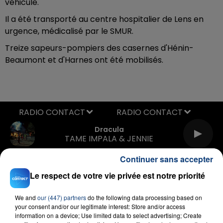
véhicule.
Il a été transporté au centre hospitalier de Lens en
urgence, médicalisé par le SMUR.
Treize sapeurs-pompiers des casernes d'Hénin-
Beaumont et d'Harnes ont été mobilisés.
RADIO CONTACT
Dracula
TAME IMPALA & JENNIE
Continuer sans accepter
Le respect de votre vie privée est notre priorité
We and
our (447) partners
do the following data processing based on
your consent and/or our legitimate interest: Store and/or access
information on a device; Use limited data to select advertising; Create