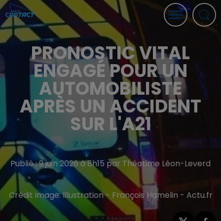
PRONOSTIC VITAL
ENGAGÉ POUR UN
AUTOMOBILISTE
APRÈS UN ACCIDENT
SUR L'A21
Publié : 9 juin 2026 à 8h15 par Théotime Léon-Leverd
Crédit image:
Illustration - François Hamelin - Actu.fr