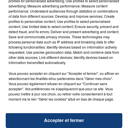
profiles for personalised advertising; Use profiles to select personalised
FIL D'ACTU
advertising; Measure advertising performance; Measure content
performance; Understand audiences through statistics or combinations
of data from different sources; Develop and improve services; Create
profiles to personalise content; Use profiles to select personalised
content; Use limited data to select content; Ensure security, prevent and
detect fraud, and fix errors; Deliver and present advertising and content;
Save and communicate privacy choices. These technologies may
process personal data such as IP address and browsing data to offer
following functionalities: Identify devices based on information actively
requested; Use precise geolocation data; Match and combine data from
other data sources; Link different devices; Identify devices based on
23 juillet 2026
information transmitted automatically.
INCENDIE MORTEL À LENS : UNE FEMME ET
SON BÉBÉ ENTRE LA VIE ET LA...
Vous pouvez accepter en cliquant sur "Accepter et fermer", ou affiner en
Un homme s'est immolé par le feu après avoir
sélectionnant les finalités et/ou partenaires dans "Gérer mes choix".
Vous pouvez également refuser en cliquant sur "Continuer sans
aspergé sa compagne et leur bébé de trois mois
accepter". Vos préférences ne s'appliqueront que pour ce site. Vous
d'un liquide inflammable.
pouvez mettre à jour vos choix, ou retirer votre consentement à tout
moment via le lien "Gérer les cookies" situé en bas de chaque page.
Accepter et fermer