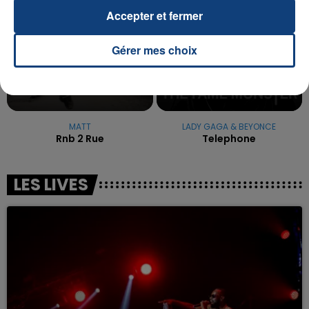
Accepter et fermer
Gérer mes choix
MATT
LADY GAGA & BEYONCE
Rnb 2 Rue
Telephone
LES LIVES