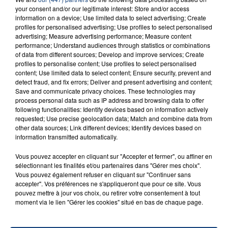
INCENDIE MORTEL À LENS : UNE FEMME ET
your consent and/or our legitimate interest: Store and/or access
SON BÉBÉ ENTRE LA VIE ET LA...
information on a device; Use limited data to select advertising; Create
Un homme s'est immolé par le feu après avoir
profiles for personalised advertising; Use profiles to select personalised
advertising; Measure advertising performance; Measure content
aspergé sa compagne et leur bébé de trois mois
performance; Understand audiences through statistics or combinations
d'un liquide inflammable.
of data from different sources; Develop and improve services; Create
profiles to personalise content; Use profiles to select personalised
content; Use limited data to select content; Ensure security, prevent and
detect fraud, and fix errors; Deliver and present advertising and content;
Save and communicate privacy choices. These technologies may
process personal data such as IP address and browsing data to offer
following functionalities: Identify devices based on information actively
20 juillet 2026
requested; Use precise geolocation data; Match and combine data from
UNE ADOLESCENTE DEVANT SE FAIRE
other data sources; Link different devices; Identify devices based on
information transmitted automatically.
OPÉRER DE LA CHEVILLE RESSORT DE LA...
La famille a porté plainte contre la clinique qui a
Vous pouvez accepter en cliquant sur "Accepter et fermer", ou affiner en
reconnu sa responsabilité et présenté ses
sélectionnant les finalités et/ou partenaires dans "Gérer mes choix".
Vous pouvez également refuser en cliquant sur "Continuer sans
excuses.
TITRES DIFFUSÉS
accepter". Vos préférences ne s'appliqueront que pour ce site. Vous
pouvez mettre à jour vos choix, ou retirer votre consentement à tout
moment via le lien "Gérer les cookies" situé en bas de chaque page.
20h24
20h24
20h20
20h20