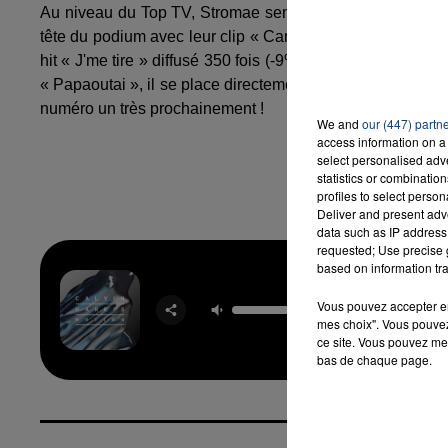
Au niveau du Top TV, Stromae semble faire de l'ombre 
tête du podium avec leur clip « Can't hold us », diffusé 38
hit « J'me tire » diffusé 350 fois (-9%). Mais la surprise
7h00 - 12h00
ème
LA TEAM DU WEEK-END
« Papaoutai », il se place directement en 3
position du
numéro un très prochainement !
We and
our (447) partn
access information on a 
select personalised ad
statistics or combinatio
profiles to select person
Deliver and present adv
data such as IP address 
requested; Use precise g
based on information tra
Summ
Vous pouvez accepter en 
CALVIN 
mes choix". Vous pouvez
ce site. Vous pouvez met
bas de chaque page.