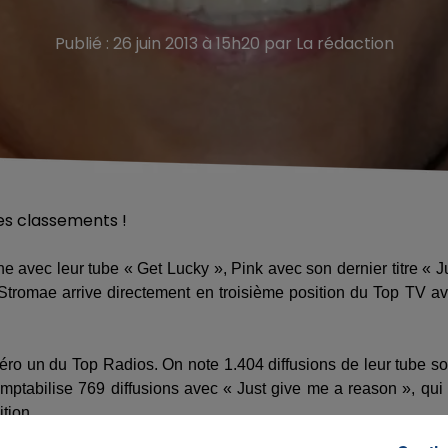
Publié : 26 juin 2013 à 15h20 par La rédaction
ne avec leur tube « Get Lucky », Pink avec son dernier titre « J
 Stromae arrive directement en troisième position du Top TV a
ro un du Top Radios. On note 1.404 diffusions de leur tube s
omptabilise 769 diffusions avec « Just give me a reason », qui 
tion.