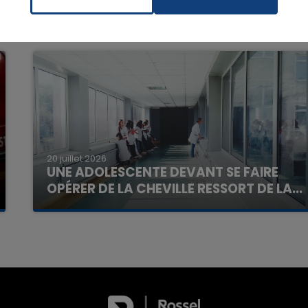
16h00 - 20h00
La Team du Week-end
20 juillet 2026
UNE ADOLESCENTE DEVANT SE FAIRE
OPÉRER DE LA CHEVILLE RESSORT DE LA...
La famille a porté plainte contre la clinique qui a
reconnu sa responsabilité et présenté ses
excuses.