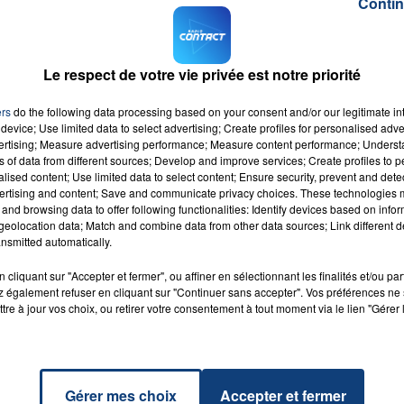
Contin
à Macklemore & Ryan Lewis. Ces derniers restent néanmoins à
ème
4 fois (-11%). Maître Gims détient toujours la 2
place avec 
 de cette semaine reste le chanteur Stromae. Avec sa nouvelle vi
16h00 - 20h00
Le respect de votre vie privée est notre priorité
LA TEAM DU WEEK-END
 classement. Avec 342 diffusions, le chanteur pourrait bien pas
ers
do the following data processing based on your consent and/or our legitimate int
device; Use limited data to select advertising; Create profiles for personalised adver
vertising; Measure advertising performance; Measure content performance; Unders
ns of data from different sources; Develop and improve services; Create profiles to 
alised content; Use limited data to select content; Ensure security, prevent and detect
ertising and content; Save and communicate privacy choices. These technologies
and browsing data to offer following functionalities: Identify devices based on infor
eolocation data; Match and combine data from other data sources; Link different de
nsmitted automatically.
er
RADIO CONTACT
cliquant sur "Accepter et fermer", ou affiner en sélectionnant les finalités et/ou pa
HARRIS
 également refuser en cliquant sur "Continuer sans accepter". Vos préférences ne 
tre à jour vos choix, ou retirer votre consentement à tout moment via le lien "Gérer 
Gérer mes choix
Accepter et fermer