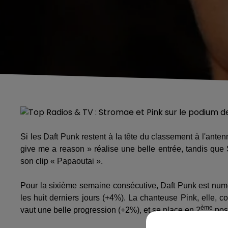
Si les Daft Punk restent à la tête du classement à l'anten
give me a reason » réalise une belle entrée, tandis que
son clip « Papaoutai ».
Pour la sixième semaine consécutive, Daft Punk est numé
les huit derniers jours (+4%). La chanteuse Pink, elle, c
ème
vaut une belle progression (+2%), et se place en 2
posi