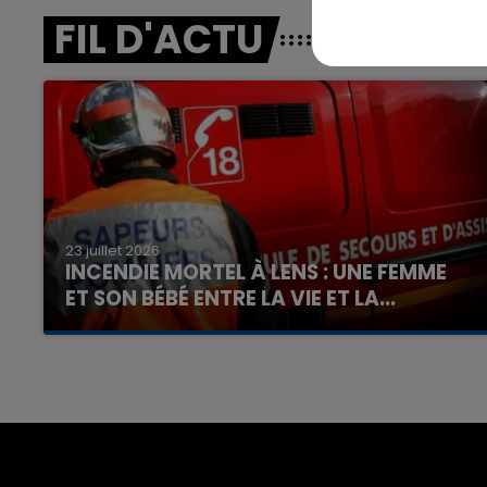
FIL D'ACTU
7h00 - 12h00
nd
La Team du Week-end
23 juillet 2026
INCENDIE MORTEL À LENS : UNE FEMME
ET SON BÉBÉ ENTRE LA VIE ET LA...
Un homme s'est immolé par le feu après avoir
aspergé sa compagne et leur bébé de trois
mois d'un liquide inflammable.