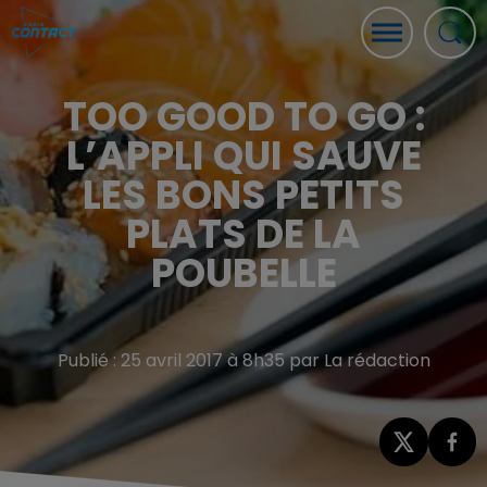
TOO GOOD TO GO :
L’APPLI QUI SAUVE
LES BONS PETITS
PLATS DE LA
POUBELLE
Publié : 25 avril 2017 à 8h35 par La rédaction