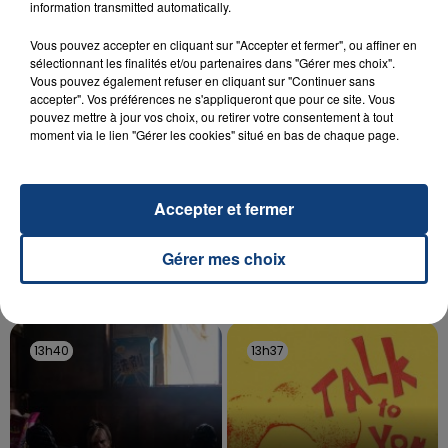
information transmitted automatically.
d'un liquide inflammable.
Vous pouvez accepter en cliquant sur "Accepter et fermer", ou affiner en
sélectionnant les finalités et/ou partenaires dans "Gérer mes choix".
Vous pouvez également refuser en cliquant sur "Continuer sans
accepter". Vos préférences ne s'appliqueront que pour ce site. Vous
pouvez mettre à jour vos choix, ou retirer votre consentement à tout
moment via le lien "Gérer les cookies" situé en bas de chaque page.
20 juillet 2026
UNE ADOLESCENTE DEVANT SE FAIRE
OPÉRER DE LA CHEVILLE RESSORT DE LA...
Accepter et fermer
La famille a porté plainte contre la clinique qui a
reconnu sa responsabilité et présenté ses
Gérer mes choix
excuses.
TITRES DIFFUSÉS
13h40
13h40
13h37
13h37