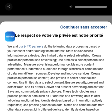
Continuer sans accepter
Le respect de votre vie privée est notre priorité
FIL D'ACTU
We and
our (447) partners
do the following data processing based on
your consent and/or our legitimate interest: Store and/or access
information on a device; Use limited data to select advertising; Create
profiles for personalised advertising; Use profiles to select personalised
advertising; Measure advertising performance; Measure content
performance; Understand audiences through statistics or combinations
of data from different sources; Develop and improve services; Create
profiles to personalise content; Use profiles to select personalised
content; Use limited data to select content; Ensure security, prevent and
detect fraud, and fix errors; Deliver and present advertising and content;
23 juillet 2026
Save and communicate privacy choices. These technologies may
INCENDIE MORTEL À LENS : UNE FEMME ET
process personal data such as IP address and browsing data to offer
SON BÉBÉ ENTRE LA VIE ET LA...
following functionalities: Identify devices based on information actively
requested; Use precise geolocation data; Match and combine data from
Un homme s'est immolé par le feu après avoir
other data sources; Link different devices; Identify devices based on
aspergé sa compagne et leur bébé de trois mois