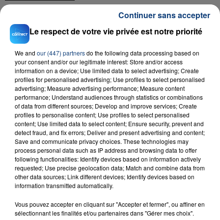
Continuer sans accepter
Le respect de votre vie privée est notre priorité
We and
our (447) partners
do the following data processing based on
your consent and/or our legitimate interest: Store and/or access
information on a device; Use limited data to select advertising; Create
profiles for personalised advertising; Use profiles to select personalised
advertising; Measure advertising performance; Measure content
23 juillet 2026
INCENDIE MORTEL À LENS : UNE FEMME ET
performance; Understand audiences through statistics or combinations
of data from different sources; Develop and improve services; Create
SON BÉBÉ ENTRE LA VIE ET LA...
profiles to personalise content; Use profiles to select personalised
Un homme s'est immolé par le feu après avoir
content; Use limited data to select content; Ensure security, prevent and
detect fraud, and fix errors; Deliver and present advertising and content;
aspergé sa compagne et leur bébé de trois mois
Save and communicate privacy choices. These technologies may
d'un liquide inflammable.
process personal data such as IP address and browsing data to offer
following functionalities: Identify devices based on information actively
requested; Use precise geolocation data; Match and combine data from
other data sources; Link different devices; Identify devices based on
information transmitted automatically.
Vous pouvez accepter en cliquant sur "Accepter et fermer", ou affiner en
20 juillet 2026
sélectionnant les finalités et/ou partenaires dans "Gérer mes choix".