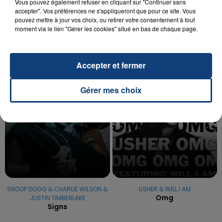
UNE ADOLESCENTE DEVANT SE FAIRE
Vous pouvez également refuser en cliquant sur "Continuer sans
accepter". Vos préférences ne s'appliqueront que pour ce site. Vous
OPÉRER DE LA CHEVILLE RESSORT DE LA...
pouvez mettre à jour vos choix, ou retirer votre consentement à tout
La famille a porté plainte contre la clinique qui a
moment via le lien "Gérer les cookies" situé en bas de chaque page.
reconnu sa responsabilité et présenté ses
excuses.
TITRES DIFFUSÉS
Accepter et fermer
20h09
20h09
20h07
20h07
Gérer mes choix
SNOOP DOGG & CHARLIE WILSON &
USHER & WILL I AM
Omg
JUSTIN TIMBERLAKE
Signs