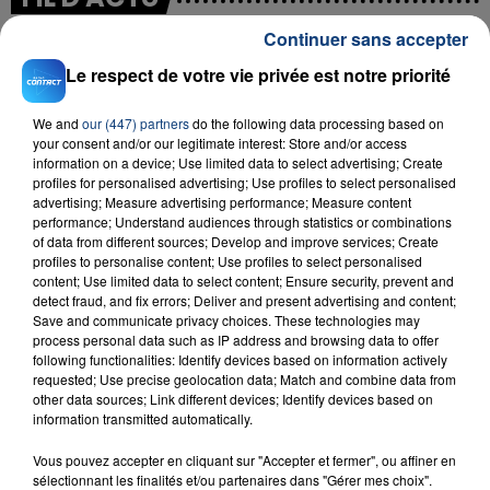
Continuer sans accepter
Le respect de votre vie privée est notre priorité
We and
our (447) partners
do the following data processing based on
your consent and/or our legitimate interest: Store and/or access
information on a device; Use limited data to select advertising; Create
profiles for personalised advertising; Use profiles to select personalised
advertising; Measure advertising performance; Measure content
23 juillet 2026
performance; Understand audiences through statistics or combinations
INCENDIE MORTEL À LENS : UNE FEMME ET
of data from different sources; Develop and improve services; Create
SON BÉBÉ ENTRE LA VIE ET LA...
profiles to personalise content; Use profiles to select personalised
content; Use limited data to select content; Ensure security, prevent and
Un homme s'est immolé par le feu après avoir
detect fraud, and fix errors; Deliver and present advertising and content;
aspergé sa compagne et leur bébé de trois mois
Save and communicate privacy choices. These technologies may
d'un liquide inflammable.
process personal data such as IP address and browsing data to offer
following functionalities: Identify devices based on information actively
requested; Use precise geolocation data; Match and combine data from
other data sources; Link different devices; Identify devices based on
information transmitted automatically.
Vous pouvez accepter en cliquant sur "Accepter et fermer", ou affiner en
sélectionnant les finalités et/ou partenaires dans "Gérer mes choix".
20 juillet 2026