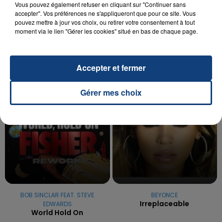
Vous pouvez également refuser en cliquant sur "Continuer sans
UNE ADOLESCENTE DEVANT SE FAIRE
accepter". Vos préférences ne s'appliqueront que pour ce site. Vous
OPÉRER DE LA CHEVILLE RESSORT DE LA...
pouvez mettre à jour vos choix, ou retirer votre consentement à tout
La famille a porté plainte contre la clinique qui a
moment via le lien "Gérer les cookies" situé en bas de chaque page.
reconnu sa responsabilité et présenté ses
excuses.
TITRES DIFFUSÉS
Accepter et fermer
Gérer mes choix
22h48
22h48
22h44
22h44
BOB SINCLAR FEAT. STEVE
BEYONCE
Irreplaceable
EDWARDS
World Hold On