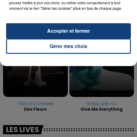
La famille a porté plainte contre la clinique qui a
pouvez mettre à jour vos choix, ou retirer votre consentement à tout
moment via le lien "Gérer les cookies" situé en bas de chaque page.
reconnu sa responsabilité et présenté ses
excuses.
TITRES DIFFUSÉS
Accepter et fermer
14h53
14h53
14h48
14h48
Gérer mes choix
TOVE LO & STROMAE
PITBULL & NE-YO
Des Fleurs
Give Me Everything
LES LIVES