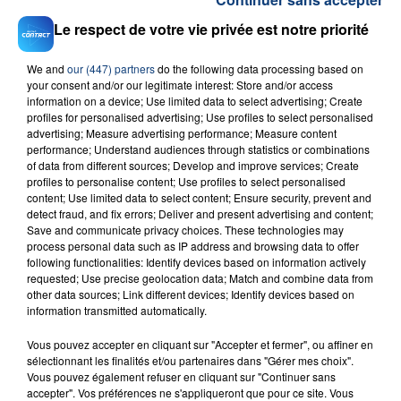
Le respect de votre vie privée est notre priorité
We and
our (447) partners
do the following data processing based on
your consent and/or our legitimate interest: Store and/or access
information on a device; Use limited data to select advertising; Create
profiles for personalised advertising; Use profiles to select personalised
23 juillet 2026
advertising; Measure advertising performance; Measure content
INCENDIE MORTEL À LENS : UNE FEMME ET
performance; Understand audiences through statistics or combinations
SON BÉBÉ ENTRE LA VIE ET LA...
of data from different sources; Develop and improve services; Create
profiles to personalise content; Use profiles to select personalised
Un homme s'est immolé par le feu après avoir
content; Use limited data to select content; Ensure security, prevent and
aspergé sa compagne et leur bébé de trois mois
detect fraud, and fix errors; Deliver and present advertising and content;
d'un liquide inflammable.
Save and communicate privacy choices. These technologies may
process personal data such as IP address and browsing data to offer
following functionalities: Identify devices based on information actively
requested; Use precise geolocation data; Match and combine data from
other data sources; Link different devices; Identify devices based on
information transmitted automatically.
Vous pouvez accepter en cliquant sur "Accepter et fermer", ou affiner en
20 juillet 2026
sélectionnant les finalités et/ou partenaires dans "Gérer mes choix".
UNE ADOLESCENTE DEVANT SE FAIRE
Vous pouvez également refuser en cliquant sur "Continuer sans
OPÉRER DE LA CHEVILLE RESSORT DE LA...
accepter". Vos préférences ne s'appliqueront que pour ce site. Vous