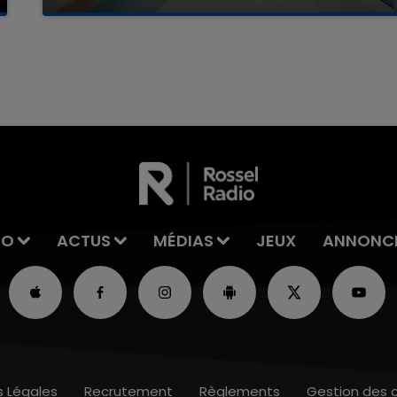
La famille a porté plainte contre la clinique qui a
reconnu sa responsabilité et présenté ses
7h00 - 11h00
excuses.
La Team de l'été
IO
ACTUS
MÉDIAS
JEUX
ANNONC
s Légales
Recrutement
Règlements
Gestion des 