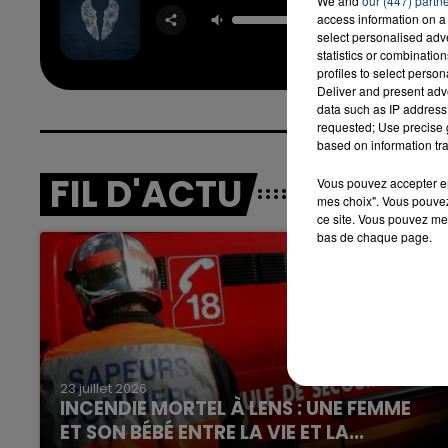
A Sky Fu
We and
our (447) partn
access information on a 
Sta
select personalised ad
COLDP
statistics or combinatio
profiles to select person
Deliver and present adv
data such as IP address 
requested; Use precise g
based on information tra
FIL D'ACTU
Vous pouvez accepter en 
mes choix". Vous pouvez
ce site. Vous pouvez met
bas de chaque page.
23 juillet 2026
INCENDIE MORTEL À LENS : UNE FEMME
ET SON BÉBÉ ENTRE LA VIE ET LA...