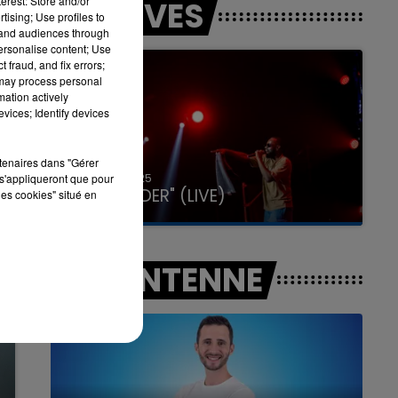
erest: Store and/or
LES LIVES
tising; Use profiles to
tand audiences through
personalise content; Use
7h00 - 11h00
 fraud, and fix errors;
LA TEAM DE L'ÉTÉ
 may process personal
mation actively
vices; Identify devices
rtenaires dans "Gérer
31 janvier 2025
s'appliqueront que pour
GIMS "SPIDER" (LIVE)
les cookies" situé en
A L'ANTENNE