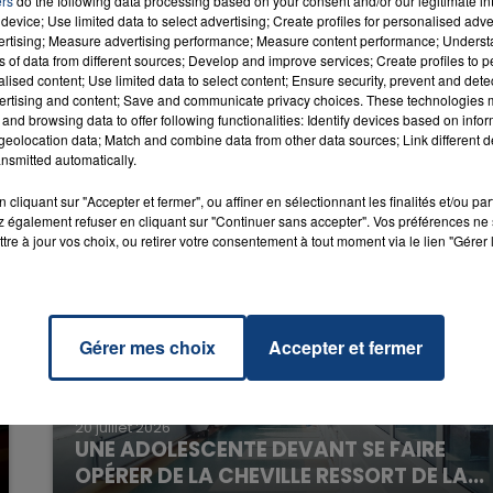
ll Of
ers
do the following data processing based on your consent and/or our legitimate int
RADIO CONTACT
device; Use limited data to select advertising; Create profiles for personalised adver
rs
vertising; Measure advertising performance; Measure content performance; Unders
LAY
ns of data from different sources; Develop and improve services; Create profiles to 
alised content; Use limited data to select content; Ensure security, prevent and detect
ertising and content; Save and communicate privacy choices. These technologies
and browsing data to offer following functionalities: Identify devices based on infor
eolocation data; Match and combine data from other data sources; Link different de
nsmitted automatically.
cliquant sur "Accepter et fermer", ou affiner en sélectionnant les finalités et/ou pa
 également refuser en cliquant sur "Continuer sans accepter". Vos préférences ne 
tre à jour vos choix, ou retirer votre consentement à tout moment via le lien "Gérer 
Gérer mes choix
Accepter et fermer
20 juillet 2026
UNE ADOLESCENTE DEVANT SE FAIRE
OPÉRER DE LA CHEVILLE RESSORT DE LA...