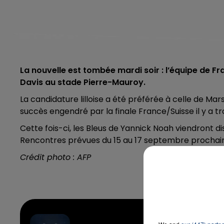
La nouvelle est tombée mardi soir : l’équipe de F
Davis au stade Pierre-Mauroy.
La candidature lilloise a été préférée à celle de Ma
succès engendré par la finale France/Suisse il y a tr
Cette fois-ci, les Bleus de Yannick Noah viendront d
Rencontres prévues du 15 au 17 septembre prochain. L
Crédit photo : AFP