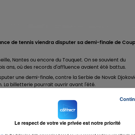
rance de tennis viendra disputer sa demi-finale de Cou
rseille, Nantes ou encore du Touquet. On se souvient du
ois ans, où des records d'affluence avaient été battus.
isputer une demi-finale, contre la Serbie de Novak Djokovi
a billetterie pourrait ouvrir avant l'été.
Contin
Le respect de votre vie privée est notre priorité