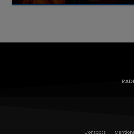
Un homme s'est immolé par le feu après avoir
aspergé sa compagne et leur bébé de trois
mois d'un liquide inflammable.
RAD
Contacts
Mention