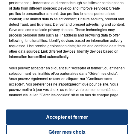
performance; Understand audiences through statistics or combinations
of data from different sources; Develop and improve services; Create
profiles to personalise content; Use profiles to select personalised
content; Use limited data to select content; Ensure security, prevent and
detect fraud, and fix errors; Deliver and present advertising and content;
Save and communicate privacy choices. These technologies may
process personal data such as IP address and browsing data to offer
following functionalities: Identify devices based on information actively
23 juillet 2026
requested; Use precise geolocation data; Match and combine data from
INCENDIE MORTEL À LENS : UNE FEMME ET
other data sources; Link different devices; Identify devices based on
SON BÉBÉ ENTRE LA VIE ET LA...
information transmitted automatically.
Un homme s'est immolé par le feu après avoir
Vous pouvez accepter en cliquant sur "Accepter et fermer", ou affiner en
aspergé sa compagne et leur bébé de trois mois
sélectionnant les finalités et/ou partenaires dans "Gérer mes choix".
d'un liquide inflammable.
Vous pouvez également refuser en cliquant sur "Continuer sans
accepter". Vos préférences ne s'appliqueront que pour ce site. Vous
pouvez mettre à jour vos choix, ou retirer votre consentement à tout
moment via le lien "Gérer les cookies" situé en bas de chaque page.
Accepter et fermer
20 juillet 2026
UNE ADOLESCENTE DEVANT SE FAIRE
Gérer mes choix
OPÉRER DE LA CHEVILLE RESSORT DE LA...