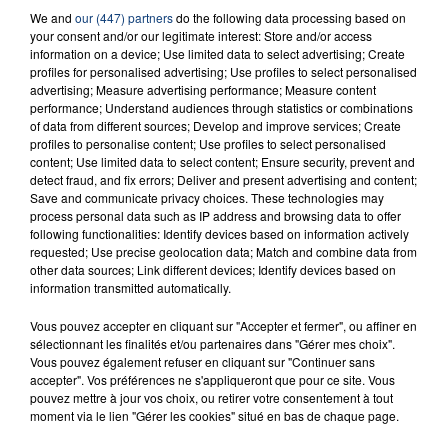
We and
our (447) partners
do the following data processing based on
23 juillet 2026
INCENDIE MORTEL À LENS : UNE FEMME ET
your consent and/or our legitimate interest: Store and/or access
information on a device; Use limited data to select advertising; Create
SON BÉBÉ ENTRE LA VIE ET LA...
profiles for personalised advertising; Use profiles to select personalised
Un homme s'est immolé par le feu après avoir
advertising; Measure advertising performance; Measure content
performance; Understand audiences through statistics or combinations
aspergé sa compagne et leur bébé de trois mois
of data from different sources; Develop and improve services; Create
d'un liquide inflammable.
profiles to personalise content; Use profiles to select personalised
content; Use limited data to select content; Ensure security, prevent and
detect fraud, and fix errors; Deliver and present advertising and content;
Save and communicate privacy choices. These technologies may
process personal data such as IP address and browsing data to offer
following functionalities: Identify devices based on information actively
requested; Use precise geolocation data; Match and combine data from
20 juillet 2026
other data sources; Link different devices; Identify devices based on
UNE ADOLESCENTE DEVANT SE FAIRE
information transmitted automatically.
OPÉRER DE LA CHEVILLE RESSORT DE LA...
Vous pouvez accepter en cliquant sur "Accepter et fermer", ou affiner en
La famille a porté plainte contre la clinique qui a
sélectionnant les finalités et/ou partenaires dans "Gérer mes choix".
reconnu sa responsabilité et présenté ses
Vous pouvez également refuser en cliquant sur "Continuer sans
accepter". Vos préférences ne s'appliqueront que pour ce site. Vous
excuses.
TITRES DIFFUSÉS
pouvez mettre à jour vos choix, ou retirer votre consentement à tout
moment via le lien "Gérer les cookies" situé en bas de chaque page.