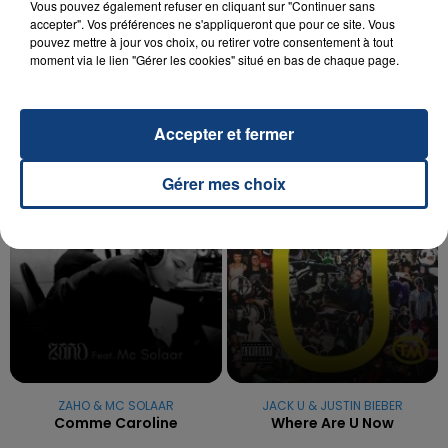
20 juillet 2026
Vous pouvez également refuser en cliquant sur "Continuer sans
UNE ADOLESCENTE DEVANT SE FAIRE
accepter". Vos préférences ne s'appliqueront que pour ce site. Vous
pouvez mettre à jour vos choix, ou retirer votre consentement à tout
OPÉRER DE LA CHEVILLE RESSORT DE LA...
moment via le lien "Gérer les cookies" situé en bas de chaque page.
La famille a porté plainte contre la clinique qui a
reconnu sa responsabilité et présenté ses
excuses.
Accepter et fermer
TITRES DIFFUSÉS
Gérer mes choix
14h16
14h16
14h08
14h08
ZAHO & MC SOLAAR
JACK U & JUSTIN BIEBER
Comme Caroline
Where Are U Now