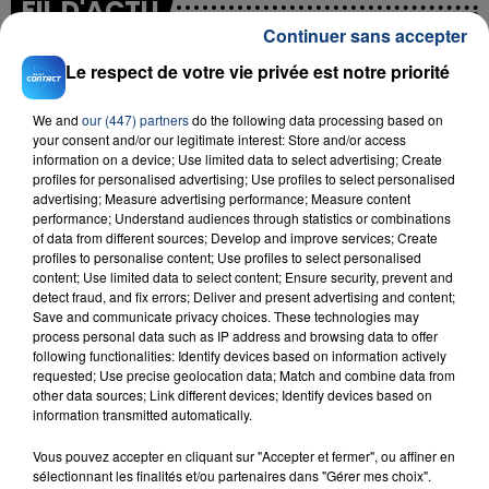
FIL D'ACTU
Continuer sans accepter
Le respect de votre vie privée est notre priorité
We and
our (447) partners
do the following data processing based on
your consent and/or our legitimate interest: Store and/or access
information on a device; Use limited data to select advertising; Create
profiles for personalised advertising; Use profiles to select personalised
advertising; Measure advertising performance; Measure content
performance; Understand audiences through statistics or combinations
23 juillet 2026
of data from different sources; Develop and improve services; Create
INCENDIE MORTEL À LENS : UNE FEMME ET
profiles to personalise content; Use profiles to select personalised
SON BÉBÉ ENTRE LA VIE ET LA...
content; Use limited data to select content; Ensure security, prevent and
Un homme s'est immolé par le feu après avoir
detect fraud, and fix errors; Deliver and present advertising and content;
Save and communicate privacy choices. These technologies may
aspergé sa compagne et leur bébé de trois mois
process personal data such as IP address and browsing data to offer
d'un liquide inflammable.
following functionalities: Identify devices based on information actively
requested; Use precise geolocation data; Match and combine data from
other data sources; Link different devices; Identify devices based on
information transmitted automatically.
Vous pouvez accepter en cliquant sur "Accepter et fermer", ou affiner en
sélectionnant les finalités et/ou partenaires dans "Gérer mes choix".