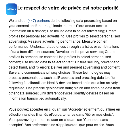
Le respect de votre vie privée est notre priorité
We and
our (447) partners
do the following data processing based on
your consent and/or our legitimate interest: Store and/or access
information on a device; Use limited data to select advertising; Create
23 juillet 2026
INCENDIE MORTEL À LENS : UNE FEMME ET
profiles for personalised advertising; Use profiles to select personalised
advertising; Measure advertising performance; Measure content
SON BÉBÉ ENTRE LA VIE ET LA...
performance; Understand audiences through statistics or combinations
Un homme s'est immolé par le feu après avoir
of data from different sources; Develop and improve services; Create
profiles to personalise content; Use profiles to select personalised
aspergé sa compagne et leur bébé de trois mois
content; Use limited data to select content; Ensure security, prevent and
d'un liquide inflammable.
detect fraud, and fix errors; Deliver and present advertising and content;
Save and communicate privacy choices. These technologies may
process personal data such as IP address and browsing data to offer
following functionalities: Identify devices based on information actively
requested; Use precise geolocation data; Match and combine data from
other data sources; Link different devices; Identify devices based on
information transmitted automatically.
20 juillet 2026
UNE ADOLESCENTE DEVANT SE FAIRE
Vous pouvez accepter en cliquant sur "Accepter et fermer", ou affiner en
sélectionnant les finalités et/ou partenaires dans "Gérer mes choix".
OPÉRER DE LA CHEVILLE RESSORT DE LA...
Vous pouvez également refuser en cliquant sur "Continuer sans
La famille a porté plainte contre la clinique qui a
accepter". Vos préférences ne s'appliqueront que pour ce site. Vous