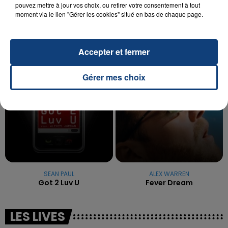
La famille a porté plainte contre la clinique qui a
pouvez mettre à jour vos choix, ou retirer votre consentement à tout
moment via le lien "Gérer les cookies" situé en bas de chaque page.
reconnu sa responsabilité et présenté ses
excuses.
TITRES DIFFUSÉS
Accepter et fermer
6h09
6h09
6h06
6h06
Gérer mes choix
SEAN PAUL
ALEX WARREN
Got 2 Luv U
Fever Dream
LES LIVES