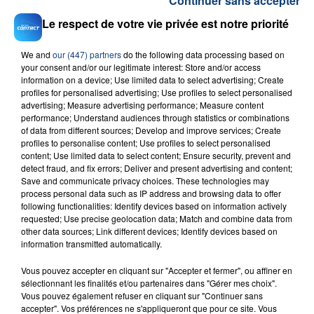
Continuer sans accepter
Le respect de votre vie privée est notre priorité
We and
our (447) partners
do the following data processing based on
your consent and/or our legitimate interest: Store and/or access
information on a device; Use limited data to select advertising; Create
profiles for personalised advertising; Use profiles to select personalised
23 juillet 2026
advertising; Measure advertising performance; Measure content
INCENDIE MORTEL À LENS : UNE FEMME ET
performance; Understand audiences through statistics or combinations
SON BÉBÉ ENTRE LA VIE ET LA...
of data from different sources; Develop and improve services; Create
profiles to personalise content; Use profiles to select personalised
Un homme s'est immolé par le feu après avoir
content; Use limited data to select content; Ensure security, prevent and
aspergé sa compagne et leur bébé de trois mois
detect fraud, and fix errors; Deliver and present advertising and content;
d'un liquide inflammable.
Save and communicate privacy choices. These technologies may
process personal data such as IP address and browsing data to offer
following functionalities: Identify devices based on information actively
requested; Use precise geolocation data; Match and combine data from
other data sources; Link different devices; Identify devices based on
information transmitted automatically.
Vous pouvez accepter en cliquant sur "Accepter et fermer", ou affiner en
20 juillet 2026
sélectionnant les finalités et/ou partenaires dans "Gérer mes choix".
UNE ADOLESCENTE DEVANT SE FAIRE
Vous pouvez également refuser en cliquant sur "Continuer sans
OPÉRER DE LA CHEVILLE RESSORT DE LA...
accepter". Vos préférences ne s'appliqueront que pour ce site. Vous