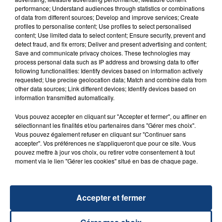
performance; Understand audiences through statistics or combinations
of data from different sources; Develop and improve services; Create
profiles to personalise content; Use profiles to select personalised
content; Use limited data to select content; Ensure security, prevent and
detect fraud, and fix errors; Deliver and present advertising and content;
Save and communicate privacy choices. These technologies may
process personal data such as IP address and browsing data to offer
following functionalities: Identify devices based on information actively
requested; Use precise geolocation data; Match and combine data from
23 juillet 2026
other data sources; Link different devices; Identify devices based on
INCENDIE MORTEL À LENS : UNE FEMME ET
information transmitted automatically.
SON BÉBÉ ENTRE LA VIE ET LA...
Un homme s'est immolé par le feu après avoir
Vous pouvez accepter en cliquant sur "Accepter et fermer", ou affiner en
sélectionnant les finalités et/ou partenaires dans "Gérer mes choix".
aspergé sa compagne et leur bébé de trois mois
Vous pouvez également refuser en cliquant sur "Continuer sans
d'un liquide inflammable.
accepter". Vos préférences ne s'appliqueront que pour ce site. Vous
pouvez mettre à jour vos choix, ou retirer votre consentement à tout
moment via le lien "Gérer les cookies" situé en bas de chaque page.
Accepter et fermer
20 juillet 2026
UNE ADOLESCENTE DEVANT SE FAIRE