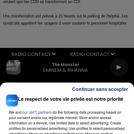
veulent que les CDD se transforment en CDI.
Une manifestation est prévue à 15 heures sur le parking de l'hôpital. Les
syndicats appellent les usagers à venir soutenir le personnel hospitalier.
RADIO CONTACT
The Monster
EMINEM & RIHANNA
Continuer sans accepter
Le respect de votre vie privée est notre priorité
We and
our (447) partners
do the following data processing based on
your consent and/or our legitimate interest: Store and/or access
FIL D'ACTU
information on a device; Use limited data to select advertising; Create
profiles for personalised advertising; Use profiles to select personalised
advertising; Measure advertising performance; Measure content