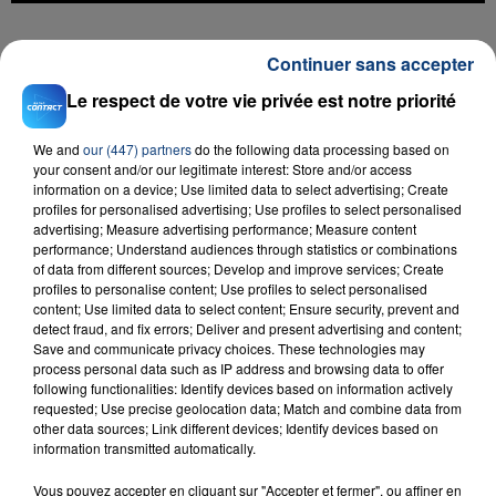
FIL D'ACTU
Continuer sans accepter
Le respect de votre vie privée est notre priorité
We and
our (447) partners
do the following data processing based on
your consent and/or our legitimate interest: Store and/or access
information on a device; Use limited data to select advertising; Create
profiles for personalised advertising; Use profiles to select personalised
advertising; Measure advertising performance; Measure content
performance; Understand audiences through statistics or combinations
of data from different sources; Develop and improve services; Create
23 juillet 2026
profiles to personalise content; Use profiles to select personalised
INCENDIE MORTEL À LENS : UNE FEMME ET
content; Use limited data to select content; Ensure security, prevent and
SON BÉBÉ ENTRE LA VIE ET LA...
detect fraud, and fix errors; Deliver and present advertising and content;
Save and communicate privacy choices. These technologies may
Un homme s'est immolé par le feu après avoir
process personal data such as IP address and browsing data to offer
aspergé sa compagne et leur bébé de trois mois
following functionalities: Identify devices based on information actively
d'un liquide inflammable.
requested; Use precise geolocation data; Match and combine data from
other data sources; Link different devices; Identify devices based on
information transmitted automatically.
Vous pouvez accepter en cliquant sur "Accepter et fermer", ou affiner en