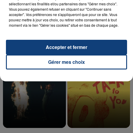
sélectionnant les finalités et/ou partenaires dans "Gérer mes choix".
Vous pouvez également refuser en cliquant sur "Continuer sans
accepter". Vos préférences ne s'appliqueront que pour ce site. Vous
20 juillet 2026
pouvez mettre à jour vos choix, ou retirer votre consentement à tout
UNE ADOLESCENTE DEVANT SE FAIRE
moment via le lien "Gérer les cookies" situé en bas de chaque page.
OPÉRER DE LA CHEVILLE RESSORT DE LA...
La famille a porté plainte contre la clinique qui a
reconnu sa responsabilité et présenté ses
Accepter et fermer
excuses.
TITRES DIFFUSÉS
Gérer mes choix
7h06
7h06
7h03
7h03