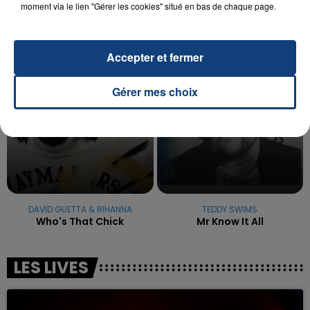
moment via le lien "Gérer les cookies" situé en bas de chaque page.
excuses.
TITRES DIFFUSÉS
Accepter et fermer
4h04
4h04
4h01
4h01
Gérer mes choix
DAVID GUETTA & RIHANNA
TEDDY SWIMS
Who's That Chick
Mr Know It All
LES LIVES