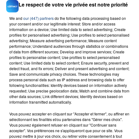
Le respect de votre vie privée est notre priorité
We and
our (447) partners
do the following data processing based on
your consent and/or our legitimate interest: Store and/or access
information on a device; Use limited data to select advertising; Create
23 juillet 2026
profiles for personalised advertising; Use profiles to select personalised
INCENDIE MORTEL À LENS : UNE FEMME ET
advertising; Measure advertising performance; Measure content
SON BÉBÉ ENTRE LA VIE ET LA...
performance; Understand audiences through statistics or combinations
of data from different sources; Develop and improve services; Create
Un homme s'est immolé par le feu après avoir
profiles to personalise content; Use profiles to select personalised
aspergé sa compagne et leur bébé de trois mois
content; Use limited data to select content; Ensure security, prevent and
d'un liquide inflammable.
detect fraud, and fix errors; Deliver and present advertising and content;
Save and communicate privacy choices. These technologies may
process personal data such as IP address and browsing data to offer
following functionalities: Identify devices based on information actively
requested; Use precise geolocation data; Match and combine data from
other data sources; Link different devices; Identify devices based on
information transmitted automatically.
20 juillet 2026
Vous pouvez accepter en cliquant sur "Accepter et fermer", ou affiner en
UNE ADOLESCENTE DEVANT SE FAIRE
sélectionnant les finalités et/ou partenaires dans "Gérer mes choix".
OPÉRER DE LA CHEVILLE RESSORT DE LA...
Vous pouvez également refuser en cliquant sur "Continuer sans
La famille a porté plainte contre la clinique qui a
accepter". Vos préférences ne s'appliqueront que pour ce site. Vous
pouvez mettre à jour vos choix, ou retirer votre consentement à tout
reconnu sa responsabilité et présenté ses