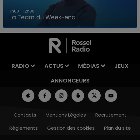
7h00 - 12h00
La Team du Week-end
7h00 - 12h00
LA TEAM DU WEEK-END
RADIO
ACTUS
MÉDIAS
JEUX
ANNONCEURS
Contacts
Mentions Légales
Recrutement
Règlements
Gestion des cookies
Plan du site