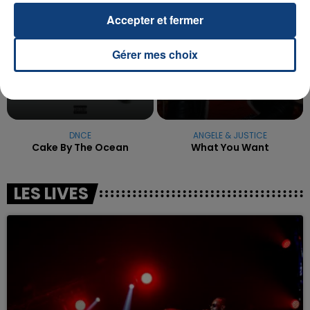
Accepter et fermer
Gérer mes choix
DNCE
ANGELE & JUSTICE
Cake By The Ocean
What You Want
LES LIVES