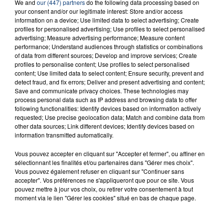
We and
our (447) partners
do the following data processing based on
INCENDIE MORTEL À LENS : UNE FEMME ET
your consent and/or our legitimate interest: Store and/or access
SON BÉBÉ ENTRE LA VIE ET LA...
information on a device; Use limited data to select advertising; Create
profiles for personalised advertising; Use profiles to select personalised
Un homme s'est immolé par le feu après avoir
advertising; Measure advertising performance; Measure content
aspergé sa compagne et leur bébé de trois mois
performance; Understand audiences through statistics or combinations
d'un liquide inflammable.
of data from different sources; Develop and improve services; Create
profiles to personalise content; Use profiles to select personalised
content; Use limited data to select content; Ensure security, prevent and
detect fraud, and fix errors; Deliver and present advertising and content;
Save and communicate privacy choices. These technologies may
process personal data such as IP address and browsing data to offer
following functionalities: Identify devices based on information actively
requested; Use precise geolocation data; Match and combine data from
20 juillet 2026
other data sources; Link different devices; Identify devices based on
UNE ADOLESCENTE DEVANT SE FAIRE
information transmitted automatically.
OPÉRER DE LA CHEVILLE RESSORT DE LA...
La famille a porté plainte contre la clinique qui a
Vous pouvez accepter en cliquant sur "Accepter et fermer", ou affiner en
sélectionnant les finalités et/ou partenaires dans "Gérer mes choix".
reconnu sa responsabilité et présenté ses
Vous pouvez également refuser en cliquant sur "Continuer sans
excuses.
accepter". Vos préférences ne s'appliqueront que pour ce site. Vous
TITRES DIFFUSÉS
pouvez mettre à jour vos choix, ou retirer votre consentement à tout
moment via le lien "Gérer les cookies" situé en bas de chaque page.
5h10
5h10
5h07
5h07