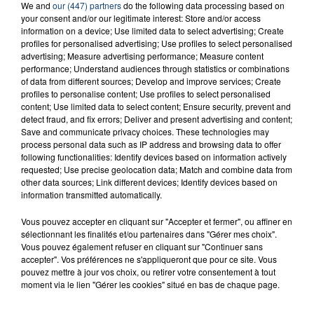
We and
our (447) partners
do the following data processing based on
INCENDIE MORTEL À LENS : UNE FEMME ET
your consent and/or our legitimate interest: Store and/or access
SON BÉBÉ ENTRE LA VIE ET LA...
information on a device; Use limited data to select advertising; Create
profiles for personalised advertising; Use profiles to select personalised
Un homme s'est immolé par le feu après avoir
advertising; Measure advertising performance; Measure content
aspergé sa compagne et leur bébé de trois mois
performance; Understand audiences through statistics or combinations
d'un liquide inflammable.
of data from different sources; Develop and improve services; Create
profiles to personalise content; Use profiles to select personalised
content; Use limited data to select content; Ensure security, prevent and
detect fraud, and fix errors; Deliver and present advertising and content;
Save and communicate privacy choices. These technologies may
process personal data such as IP address and browsing data to offer
following functionalities: Identify devices based on information actively
requested; Use precise geolocation data; Match and combine data from
20 juillet 2026
other data sources; Link different devices; Identify devices based on
UNE ADOLESCENTE DEVANT SE FAIRE
information transmitted automatically.
OPÉRER DE LA CHEVILLE RESSORT DE LA...
Vous pouvez accepter en cliquant sur "Accepter et fermer", ou affiner en
La famille a porté plainte contre la clinique qui a
sélectionnant les finalités et/ou partenaires dans "Gérer mes choix".
reconnu sa responsabilité et présenté ses
Vous pouvez également refuser en cliquant sur "Continuer sans
excuses.
accepter". Vos préférences ne s'appliqueront que pour ce site. Vous
TITRES DIFFUSÉS
pouvez mettre à jour vos choix, ou retirer votre consentement à tout
moment via le lien "Gérer les cookies" situé en bas de chaque page.
9h40
9h40
9h37
9h37