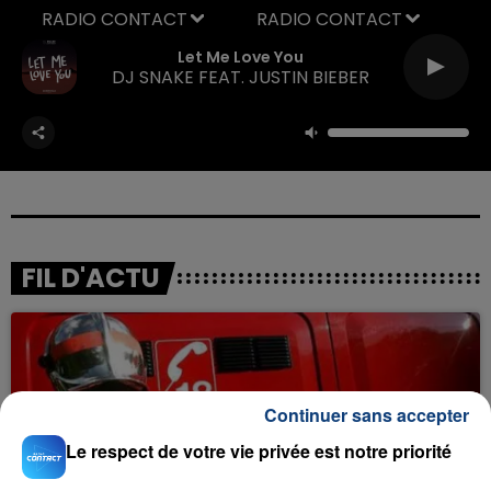
RADIO CONTACT
Dance
SLAYYYTER
FIL D'ACTU
Continuer sans accepter
Le respect de votre vie privée est notre priorité
23 juillet 2026