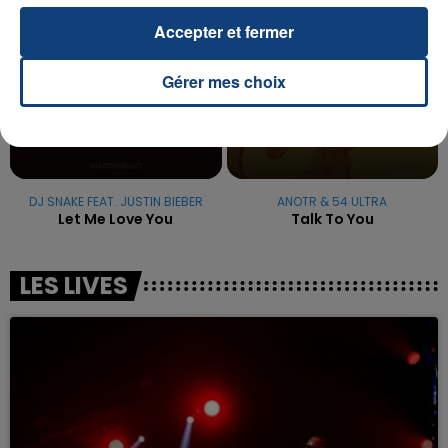
Accepter et fermer
Gérer mes choix
DJ SNAKE FEAT. JUSTIN BIEBER
ANOTR & 54 ULTRA
Let Me Love You
Talk To You
LES LIVES