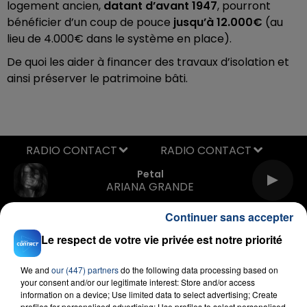
logement ancien,
datant d’avant 1947
, pourront
bénéficier d’un coup de pouce
jusqu’à 12.000€
(au
lieu de 4.000€ dans le système en place).
De quoi les aider à financer des travaux d’isolation et
ainsi préserver le patrimoine bâti.
RADIO CONTACT
Petal
ARIANA GRANDE
Continuer sans accepter
Le respect de votre vie privée est notre priorité
We and
our (447) partners
do the following data processing based on
your consent and/or our legitimate interest: Store and/or access
information on a device; Use limited data to select advertising; Create
profiles for personalised advertising; Use profiles to select personalised