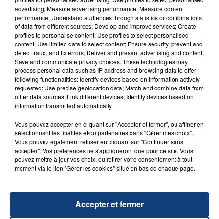
FIL D'ACTU
advertising; Measure advertising performance; Measure content
performance; Understand audiences through statistics or combinations
of data from different sources; Develop and improve services; Create
profiles to personalise content; Use profiles to select personalised
content; Use limited data to select content; Ensure security, prevent and
detect fraud, and fix errors; Deliver and present advertising and content;
Save and communicate privacy choices. These technologies may
process personal data such as IP address and browsing data to offer
following functionalities: Identify devices based on information actively
requested; Use precise geolocation data; Match and combine data from
other data sources; Link different devices; Identify devices based on
23 juillet 2026
information transmitted automatically.
INCENDIE MORTEL À LENS : UNE FEMME ET
SON BÉBÉ ENTRE LA VIE ET LA...
Vous pouvez accepter en cliquant sur "Accepter et fermer", ou affiner en
Un homme s'est immolé par le feu après avoir
sélectionnant les finalités et/ou partenaires dans "Gérer mes choix".
Vous pouvez également refuser en cliquant sur "Continuer sans
aspergé sa compagne et leur bébé de trois mois
accepter". Vos préférences ne s'appliqueront que pour ce site. Vous
d'un liquide inflammable.
pouvez mettre à jour vos choix, ou retirer votre consentement à tout
moment via le lien "Gérer les cookies" situé en bas de chaque page.
Accepter et fermer