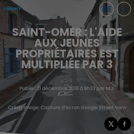
SAINT-OMER : L'AIDE
AUX JEUNES
PROPRIÉTAIRES EST
MULTIPLIÉE PAR 3
Publié : 21 décembre 2018 à 9h33 par M.J.
Crédit image:
Capture d'écran Google Street View