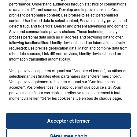
performance; Understand audiences through statistics or combinations
of data from different sources; Develop and improve services; Create
profiles to personalise content; Use profiles to select personalised
content; Use limited data to select content; Ensure security, prevent and
20 juillet 2026
detect fraud, and fix errors; Deliver and present advertising and content;
UNE ADOLESCENTE DEVANT SE FAIRE
Save and communicate privacy choices. These technologies may
OPÉRER DE LA CHEVILLE RESSORT DE LA...
process personal data such as IP address and browsing data to offer
following functionalities: Identify devices based on information actively
La famille a porté plainte contre la clinique qui a
requested; Use precise geolocation data; Match and combine data from
reconnu sa responsabilité et présenté ses
other data sources; Link different devices; Identify devices based on
information transmitted automatically.
excuses.
TITRES DIFFUSÉS
Vous pouvez accepter en cliquant sur "Accepter et fermer", ou affiner en
sélectionnant les finalités et/ou partenaires dans "Gérer mes choix".
Vous pouvez également refuser en cliquant sur "Continuer sans
19h31
19h31
19h27
19h27
accepter". Vos préférences ne s'appliqueront que pour ce site. Vous
pouvez mettre à jour vos choix, ou retirer votre consentement à tout
moment via le lien "Gérer les cookies" situé en bas de chaque page.
Accepter et fermer
Gérer mes choix