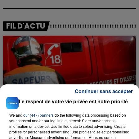
FIL D'ACTU
23 juillet 2026
Continuer sans accepter
INCENDIE MORTEL À LENS : UNE FEMME ET
SON BÉBÉ ENTRE LA VIE ET LA...
Le respect de votre vie privée est notre priorité
Un homme s'est immolé par le feu après avoir
aspergé sa compagne et leur bébé de trois mois
We and
our (447) partners
do the following data processing based on
your consent and/or our legitimate interest: Store and/or access
d'un liquide inflammable.
information on a device; Use limited data to select advertising; Create
profiles for personalised advertising; Use profiles to select personalised
advertising; Measure advertising performance; Measure content