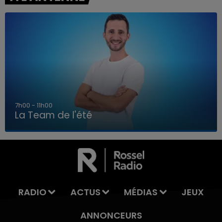
7h00 - 11h00
La Team de l'été
7h00 - 11h00
LA TEAM DE L'ÉTÉ
RADIO
ACTUS
MÉDIAS
JEUX
ANNONCEURS