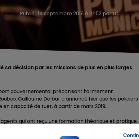
Publié : 14 septembre 2018 à 8h52 par I.D.
é sa décision par les missions de plus en plus larges
apport gouvernemental préconisant l’armement
Roubaix Guillaume Delbar a annoncé hier que les policiers
re en capacité de tuer, à partir de mars 2019.
agents qui ont reçu une formation théorique et pratique.
 de Roubaix seront équipés de pistolets de type 9 mm.
Contin