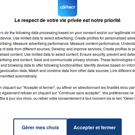
élargit. De plus en plus régulièrement, elle intervient da
 mission équivalente, il fallait donc un armement
lonnes de La Voix du Nord.
Le respect de votre vie privée est notre priorité
16h00 - 20h00
LA TEAM DU WEEK-END
jà mieux équipée avec des caméras piétons, des lanceurs 
ers
do the following data processing based on your consent and/or our legitimate int
device; Use limited data to select advertising; Create profiles for personalised adver
disposera également de bâtons télescopiques.
vertising; Measure advertising performance; Measure content performance; Unders
ns of data from different sources; Develop and improve services; Create profiles to 
alised content; Use limited data to select content; Ensure security, prevent and detect
ertising and content; Save and communicate privacy choices. These technologies
and browsing data to offer following functionalities: Identify devices based on infor
eolocation data; Match and combine data from other data sources; Link different de
nsmitted automatically.
dabra
RADIO CONTACT
GAGA
cliquant sur "Accepter et fermer", ou affiner en sélectionnant les finalités et/ou pa
 également refuser en cliquant sur "Continuer sans accepter". Vos préférences ne 
tre à jour vos choix, ou retirer votre consentement à tout moment via le lien "Gérer 
Gérer mes choix
Accepter et fermer