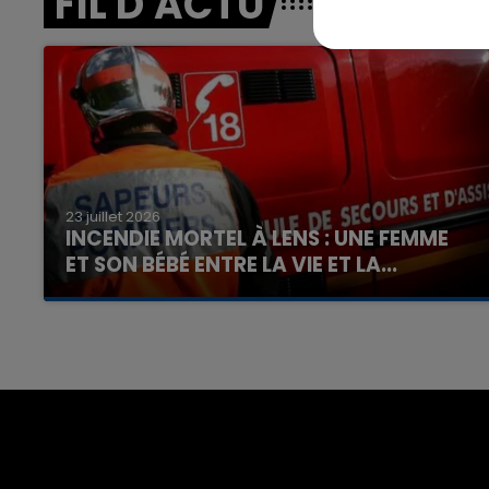
FIL D'ACTU
16h00 - 20h00
nd
La Team du Week-end
23 juillet 2026
INCENDIE MORTEL À LENS : UNE FEMME
ET SON BÉBÉ ENTRE LA VIE ET LA...
Un homme s'est immolé par le feu après avoir
aspergé sa compagne et leur bébé de trois
mois d'un liquide inflammable.