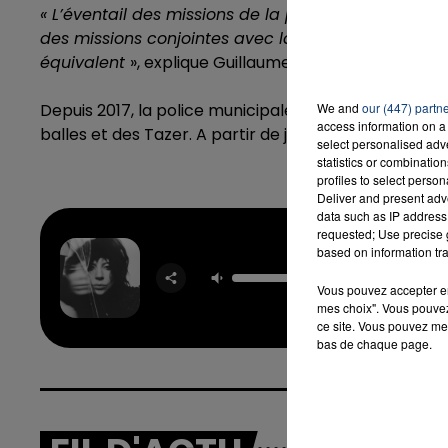
« L’éventail des missions de la police municipale s’
des missions conjointes avec la police nationale. À
équivalent
», explique Guillaume Delbar dans les co
7h00 - 12h00
LA TEAM DU WEEK-END
Depuis 2017, la police municipale de Roubaix est dé
We and
our (447) partn
access information on a 
balles et des Tazer. A partir de janvier 2019, elle 
select personalised ad
statistics or combinatio
profiles to select person
Deliver and present adv
data such as IP address 
requested; Use precise g
based on information tra
Abraca
LADY 
Vous pouvez accepter en 
mes choix". Vous pouvez
ce site. Vous pouvez met
bas de chaque page.