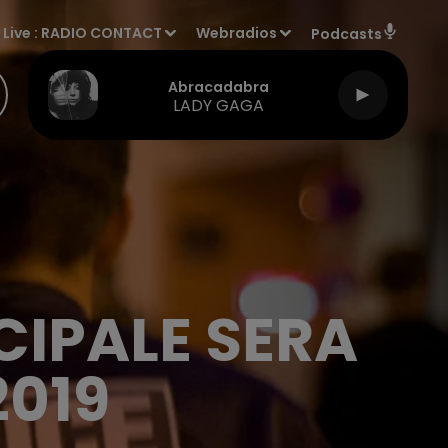
Live :
RADIO CONTACT
Webradios
Podcasts
Abracadabra
LADY GAGA
CIPALE SERA
2019