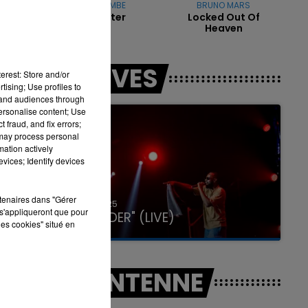
CAMILLE YEMBE
BRUNO MARS
ns
Rien A Feter
Locked Out Of
Heaven
7h00 - 12h00
LES LIVES
LA TEAM DU WEEK-END
de
erest: Store and/or
tising; Use profiles to
tand audiences through
personalise content; Use
 fraud, and fix errors;
 may process personal
mation actively
vices; Identify devices
rtenaires dans "Gérer
31 janvier 2025
s'appliqueront que pour
GIMS "SPIDER" (LIVE)
les cookies" situé en
A L'ANTENNE