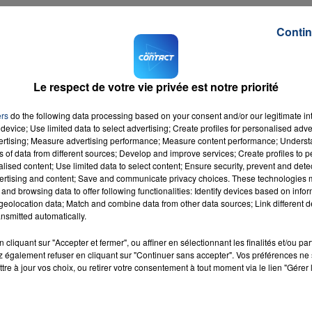
Contin
abitués à un album tous les ans, il n'y avait plus d'opus de puis
 Rihanna devrait collaborer avec Sam Smith mais aussi Calvin
ordre du jour. Pour le moment, aucune date de sortie de l'album n
Le respect de votre vie privée est notre priorité
ers
do the following data processing based on your consent and/or our legitimate int
s
device; Use limited data to select advertising; Create profiles for personalised adver
vertising; Measure advertising performance; Measure content performance; Unders
ns of data from different sources; Develop and improve services; Create profiles to 
alised content; Use limited data to select content; Ensure security, prevent and detect
ertising and content; Save and communicate privacy choices. These technologies
and browsing data to offer following functionalities: Identify devices based on infor
eolocation data; Match and combine data from other data sources; Link different de
nsmitted automatically.
cliquant sur "Accepter et fermer", ou affiner en sélectionnant les finalités et/ou pa
 également refuser en cliquant sur "Continuer sans accepter". Vos préférences ne 
tre à jour vos choix, ou retirer votre consentement à tout moment via le lien "Gérer 
ld Us
RADIO CONTACT
MORE