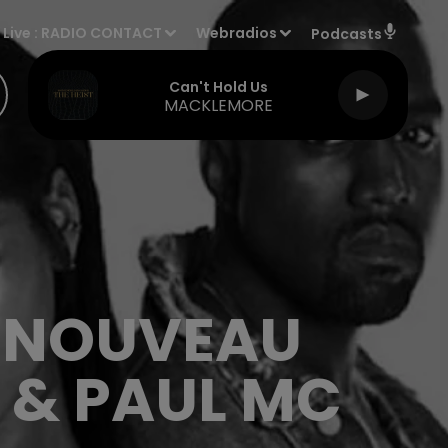
Live :
RADIO CONTACT
Webradios
Podcasts
Can't Hold Us
MACKLEMORE
N NOUVEAU
 & PAUL MC