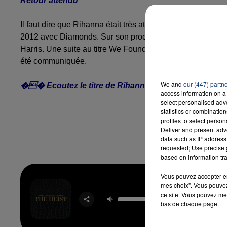
Retour attendu
Il faut dire que Rihanna était très attendue par ses fans. H
2012 avec Diamonds. Sur son prochain album baptisé R8,
Harris. Une suite au titre We Found Love devrait être à l'
été communiquée.
We and
our (447) partn
�� Ecoutez le titre de Rihanna - Four Five Second
access information on a 
select personalised ad
statistics or combinatio
profiles to select person
Deliver and present adv
data such as IP address 
requested; Use precise g
based on information tra
Vous pouvez accepter en 
mes choix". Vous pouvez
ce site. Vous pouvez met
Can't Ho
MACKLE
bas de chaque page.