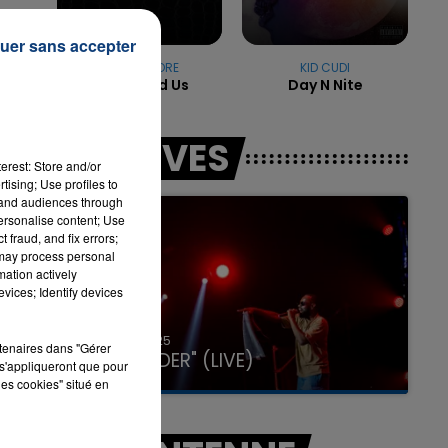
uer sans accepter
MACKLEMORE
KID CUDI
7h00 - 11h00
Can't Hold Us
Day N Nite
LA TEAM DE L'ÉTÉ
'a
LES LIVES
erest: Store and/or
tising; Use profiles to
tand audiences through
personalise content; Use
 fraud, and fix errors;
 may process personal
mation actively
vices; Identify devices
31 janvier 2025
rtenaires dans "Gérer
GIMS "SPIDER" (LIVE)
s'appliqueront que pour
les cookies" situé en