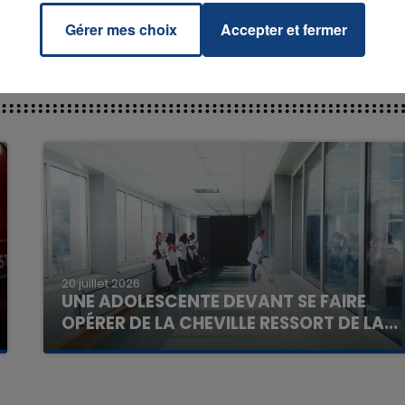
Gérer mes choix
Accepter et fermer
7h00 - 11h00
La Team de l'été
20 juillet 2026
UNE ADOLESCENTE DEVANT SE FAIRE
OPÉRER DE LA CHEVILLE RESSORT DE LA...
La famille a porté plainte contre la clinique qui a
reconnu sa responsabilité et présenté ses
excuses.