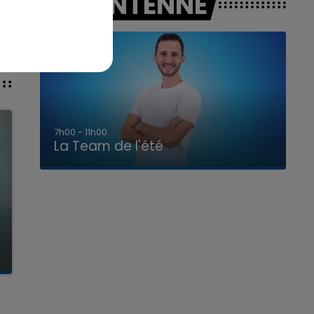
A L'ANTENNE
7h00 - 11h00
La Team de l'été