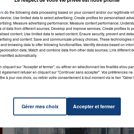
ers
do the following data processing based on your consent and/or our legitimate int
device; Use limited data to select advertising; Create profiles for personalised adver
16h00 - 20h00
vertising; Measure advertising performance; Measure content performance; Unders
LA TEAM DU WEEK-END
ns of data from different sources; Develop and improve services; Create profiles to 
alised content; Use limited data to select content; Ensure security, prevent and detect
ts
RADIO CONTACT
ertising and content; Save and communicate privacy choices. These technologies
 LO
and browsing data to offer following functionalities: Identify devices based on infor
eolocation data; Match and combine data from other data sources; Link different de
nsmitted automatically.
cliquant sur "Accepter et fermer", ou affiner en sélectionnant les finalités et/ou pa
 également refuser en cliquant sur "Continuer sans accepter". Vos préférences ne 
tre à jour vos choix, ou retirer votre consentement à tout moment via le lien "Gérer 
Gérer mes choix
Accepter et fermer