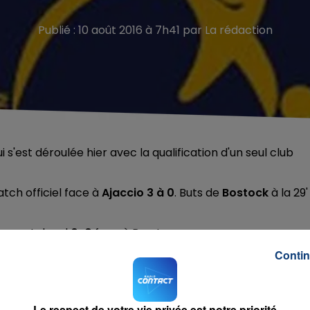
Publié : 10 août 2016 à 7h41 par La rédaction
i s'est déroulée hier avec la qualification d'un seul club
tch officiel face à
Ajaccio 3 à 0
. Buts de
Bostock
à la 29'
un match nul
0-0
face à Brest
Contin
-1 avec un but à la dernière minute de
Adenon
 ils affronteront Paris FC. Quant aux
Lillois
qualifiés en
 directement en
8ème de finale.
Le respect de votre vie privée est notre priorité