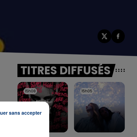
TITRES DIFFUSÉS
15h08
15h08
15h05
15h05
uer sans accepter