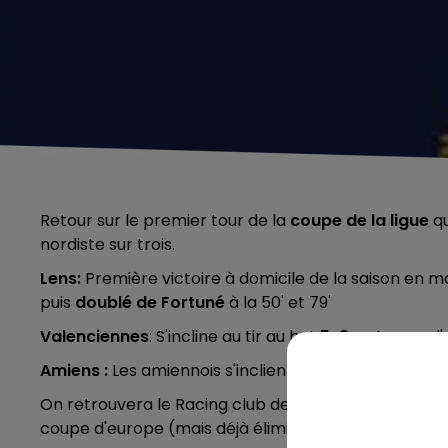
Retour sur le premier tour de la
coupe de la ligue
qu
nordiste sur trois.
Lens
:
Première victoire à domicile de la saison en ma
puis
doublé de Fortuné
à la 50' et 79'
Valenciennes
: S'incline au tir au but
5-3
au terme d'
Amiens
:
Les amiennois s'inclient face à Clermont 2
On retrouvera le Racing club de Lens au second tour,
coupe d'europe (mais déjà éliminés), ils rentreront