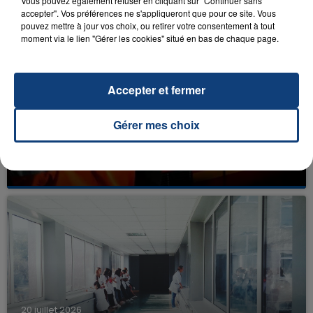
Vous pouvez également refuser en cliquant sur "Continuer sans
accepter". Vos préférences ne s'appliqueront que pour ce site. Vous
pouvez mettre à jour vos choix, ou retirer votre consentement à tout
moment via le lien "Gérer les cookies" situé en bas de chaque page.
Accepter et fermer
Gérer mes choix
23 juillet 2026
INCENDIE MORTEL À LENS : UNE FEMME ET
SON BÉBÉ ENTRE LA VIE ET LA...
Un homme s'est immolé par le feu après avoir
aspergé sa compagne et leur bébé de trois mois
d'un liquide inflammable.
20 juillet 2026