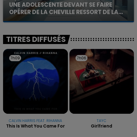
UNE ADOLESCENTE DEVANT SE FAIRE
OPÉRER DE LA CHEVILLE RESSORT DE LA...
La famille a porté plainte contre la clinique qui a
reconnu sa responsabilité et présenté ses
excuses.
TITRES DIFFUSÉS
7h09
7h09
7h06
7h06
CALVIN HARRIS FEAT. RIHANNA
TAYC
This Is What You Came For
Girlfriend