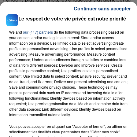
la trace du braqueur, jusqu'à ces derniers éléments qui
Continuer sans accepter
leur ont permis de remonter jusqu'à lui.
Le respect de votre vie privée est notre priorité
Rédoine Faïd s'était déjà échappé de prison, c'était en
avril 2013 à la prison de Sequedin près de Lille.
We and
our (447) partners
do the following data processing based on
your consent and/or our legitimate interest: Store and/or access
information on a device; Use limited data to select advertising; Create
profiles for personalised advertising; Use profiles to select personalised
advertising; Measure advertising performance; Measure content
performance; Understand audiences through statistics or combinations
RADIO CONTACT
of data from different sources; Develop and improve services; Create
profiles to personalise content; Use profiles to select personalised
This Is What You Came For
content; Use limited data to select content; Ensure security, prevent and
CALVIN HARRIS FEAT. RIHANNA
detect fraud, and fix errors; Deliver and present advertising and content;
Save and communicate privacy choices. These technologies may
process personal data such as IP address and browsing data to offer
following functionalities: Identify devices based on information actively
requested; Use precise geolocation data; Match and combine data from
other data sources; Link different devices; Identify devices based on
information transmitted automatically.
Vous pouvez accepter en cliquant sur "Accepter et fermer", ou affiner en
sélectionnant les finalités et/ou partenaires dans "Gérer mes choix".
FIL D'ACTU