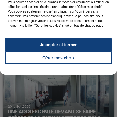
Vous pouvez accepter en cliquant sur "Accepter et fermer", ou affiner en
sélectionnant les finalités et/ou partenaires dans "Gérer mes choix".
Vous pouvez également refuser en cliquant sur "Continuer sans
accepter". Vos préférences ne s'appliqueront que pour ce site. Vous
pouvez mettre à jour vos choix, ou retirer votre consentement à tout
moment via le lien "Gérer les cookies" situé en bas de chaque page.
23 juillet 2026
Accepter et fermer
INCENDIE MORTEL À LENS : UNE FEMME ET
SON BÉBÉ ENTRE LA VIE ET LA...
Gérer mes choix
Un homme s'est immolé par le feu après avoir
aspergé sa compagne et leur bébé de trois mois
d'un liquide inflammable.
20 juillet 2026
UNE ADOLESCENTE DEVANT SE FAIRE