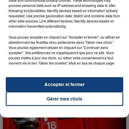
Save and communicate privacy choices. These technologies may
process personal data such as IP address and browsing data to offer
following functionalities: Identify devices based on information actively
requested; Use precise geolocation data; Match and combine data from
other data sources; Link different devices; Identify devices based on
RADIO CONTACT
information transmitted automatically.
Four To The Floor
Vous pouvez accepter en cliquant sur "Accepter et fermer", ou affiner en
OFENBACH & STARSAILOR
sélectionnant les finalités et/ou partenaires dans "Gérer mes choix".
Vous pouvez également refuser en cliquant sur "Continuer sans
accepter". Vos préférences ne s'appliqueront que pour ce site. Vous
pouvez mettre à jour vos choix, ou retirer votre consentement à tout
moment via le lien "Gérer les cookies" situé en bas de chaque page.
Accepter et fermer
FIL D'ACTU
Gérer mes choix