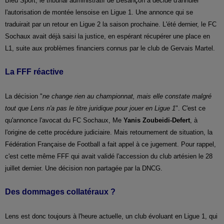
Bleu Sport, le tribunal administratif de Besançon a décidé d'annuler
l'autorisation de montée lensoise en Ligue 1. Une annonce qui se
traduirait par un retour en Ligue 2 la saison prochaine. L'été dernier, le FC
Sochaux avait déjà saisi la justice, en espérant récupérer une place en
L1, suite aux problèmes financiers connus par le club de Gervais Martel.
La FFF réactive
La décision "
ne change rien au championnat, mais elle constate malgré
tout que Lens n'a pas le titre juridique pour jouer en Ligue 1
". C'est ce
qu'annonce l'avocat du FC Sochaux, Me
Yanis Zoubeidi-Defert
, à
l'origine de cette procédure judiciaire. Mais retournement de situation, la
Fédération Française de Football a fait appel à ce jugement. Pour rappel,
c'est cette même FFF qui avait validé l'accession du club artésien le 28
juillet dernier. Une décision non partagée par la DNCG.
Des dommages collatéraux ?
Lens est donc toujours à l'heure actuelle, un club évoluant en Ligue 1, qui