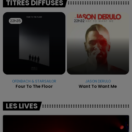
TITRES DIFFUSÉS
22h35
22h35
22h32
22h32
OFENBACH & STARSAILOR
JASON DERULO
Four To The Floor
Want To Want Me
LES LIVES