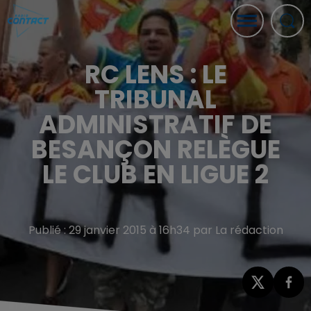
RC LENS : LE
TRIBUNAL
ADMINISTRATIF DE
BESANÇON RELÈGUE
LE CLUB EN LIGUE 2
Publié : 29 janvier 2015 à 16h34 par La rédaction