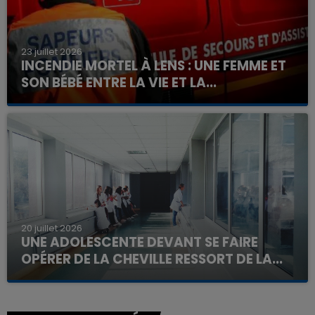
23 juillet 2026
INCENDIE MORTEL À LENS : UNE FEMME ET
SON BÉBÉ ENTRE LA VIE ET LA...
Un homme s'est immolé par le feu après avoir
aspergé sa compagne et leur bébé de trois mois
d'un liquide inflammable.
20 juillet 2026
UNE ADOLESCENTE DEVANT SE FAIRE
OPÉRER DE LA CHEVILLE RESSORT DE LA...
La famille a porté plainte contre la clinique qui a
reconnu sa responsabilité et présenté ses
excuses.