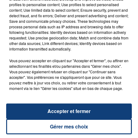
profiles to personalise content; Use profiles to select personalised
content; Use limited data to select content; Ensure security, prevent and
detect fraud, and fix errors; Deliver and present advertising and content;
Save and communicate privacy choices. These technologies may
process personal data such as IP address and browsing data to offer
following functionalities: Identify devices based on information actively
requested; Use precise geolocation data; Match and combine data from
other data sources; Link different devices; Identify devices based on
information transmitted automatically.
23 juillet 2026
Vous pouvez accepter en cliquant sur "Accepter et fermer", ou affiner en
INCENDIE MORTEL À LENS : UNE FEMME ET
sélectionnant les finalités et/ou partenaires dans "Gérer mes choix".
SON BÉBÉ ENTRE LA VIE ET LA...
Vous pouvez également refuser en cliquant sur "Continuer sans
accepter". Vos préférences ne s'appliqueront que pour ce site. Vous
Un homme s'est immolé par le feu après avoir
pouvez mettre à jour vos choix, ou retirer votre consentement à tout
aspergé sa compagne et leur bébé de trois mois
moment via le lien "Gérer les cookies" situé en bas de chaque page.
d'un liquide inflammable.
Accepter et fermer
Gérer mes choix
20 juillet 2026