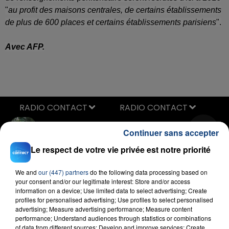
"
au profit des maisons centrales, de certains établissements
de plus de 600 places et certains établissements parisiens
".
Avec AFP.
RADIO CONTACT
Dis-Le
Continuer sans accepter
ANGELE
Le respect de votre vie privée est notre priorité
We and
our (447) partners
do the following data processing based on
your consent and/or our legitimate interest: Store and/or access
information on a device; Use limited data to select advertising; Create
profiles for personalised advertising; Use profiles to select personalised
advertising; Measure advertising performance; Measure content
performance; Understand audiences through statistics or combinations
FIL D'ACTU
of data from different sources; Develop and improve services; Create