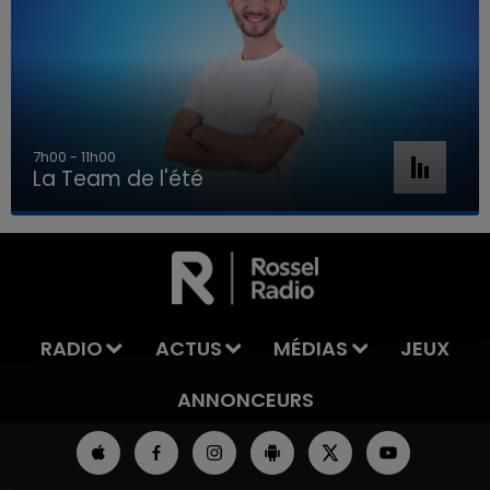
7h00 - 11h00
La Team de l'été
7h00 - 11h00
LA TEAM DE L'ÉTÉ
RADIO
ACTUS
MÉDIAS
JEUX
ANNONCEURS