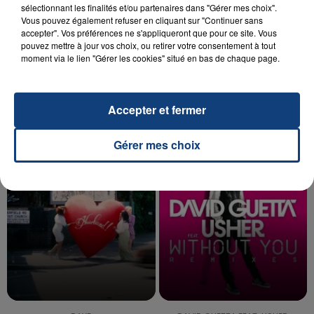
sélectionnant les finalités et/ou partenaires dans "Gérer mes choix".
Vous pouvez également refuser en cliquant sur "Continuer sans
accepter". Vos préférences ne s'appliqueront que pour ce site. Vous
20 juillet 2026
pouvez mettre à jour vos choix, ou retirer votre consentement à tout
UNE ADOLESCENTE DEVANT SE FAIRE
moment via le lien "Gérer les cookies" situé en bas de chaque page.
OPÉRER DE LA CHEVILLE RESSORT DE LA...
La famille a porté plainte contre la clinique qui a
reconnu sa responsabilité et présenté ses
Accepter et fermer
excuses.
TITRES DIFFUSÉS
Gérer mes choix
18h16
18h16
18h09
18h09