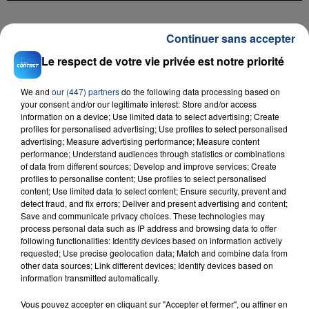
FIL D'ACTU
Continuer sans accepter
Le respect de votre vie privée est notre priorité
We and
our (447) partners
do the following data processing based on
your consent and/or our legitimate interest: Store and/or access
information on a device; Use limited data to select advertising; Create
profiles for personalised advertising; Use profiles to select personalised
advertising; Measure advertising performance; Measure content
performance; Understand audiences through statistics or combinations
of data from different sources; Develop and improve services; Create
23 juillet 2026
profiles to personalise content; Use profiles to select personalised
INCENDIE MORTEL À LENS : UNE FEMME ET
content; Use limited data to select content; Ensure security, prevent and
SON BÉBÉ ENTRE LA VIE ET LA...
detect fraud, and fix errors; Deliver and present advertising and content;
Save and communicate privacy choices. These technologies may
Un homme s'est immolé par le feu après avoir
process personal data such as IP address and browsing data to offer
aspergé sa compagne et leur bébé de trois mois
following functionalities: Identify devices based on information actively
d'un liquide inflammable.
requested; Use precise geolocation data; Match and combine data from
other data sources; Link different devices; Identify devices based on
information transmitted automatically.
Vous pouvez accepter en cliquant sur "Accepter et fermer", ou affiner en