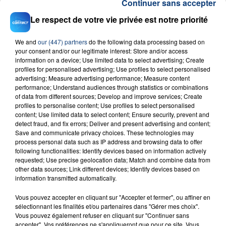
Continuer sans accepter
Le respect de votre vie privée est notre priorité
We and
our (447) partners
do the following data processing based on
your consent and/or our legitimate interest: Store and/or access
information on a device; Use limited data to select advertising; Create
profiles for personalised advertising; Use profiles to select personalised
23 juillet 2026
advertising; Measure advertising performance; Measure content
INCENDIE MORTEL À LENS : UNE FEMME ET
performance; Understand audiences through statistics or combinations
SON BÉBÉ ENTRE LA VIE ET LA...
of data from different sources; Develop and improve services; Create
profiles to personalise content; Use profiles to select personalised
Un homme s'est immolé par le feu après avoir
content; Use limited data to select content; Ensure security, prevent and
aspergé sa compagne et leur bébé de trois mois
detect fraud, and fix errors; Deliver and present advertising and content;
Save and communicate privacy choices. These technologies may
d'un liquide inflammable.
process personal data such as IP address and browsing data to offer
following functionalities: Identify devices based on information actively
requested; Use precise geolocation data; Match and combine data from
other data sources; Link different devices; Identify devices based on
information transmitted automatically.
Vous pouvez accepter en cliquant sur "Accepter et fermer", ou affiner en
20 juillet 2026
sélectionnant les finalités et/ou partenaires dans "Gérer mes choix".
UNE ADOLESCENTE DEVANT SE FAIRE
Vous pouvez également refuser en cliquant sur "Continuer sans
OPÉRER DE LA CHEVILLE RESSORT DE LA...
accepter". Vos préférences ne s'appliqueront que pour ce site. Vous