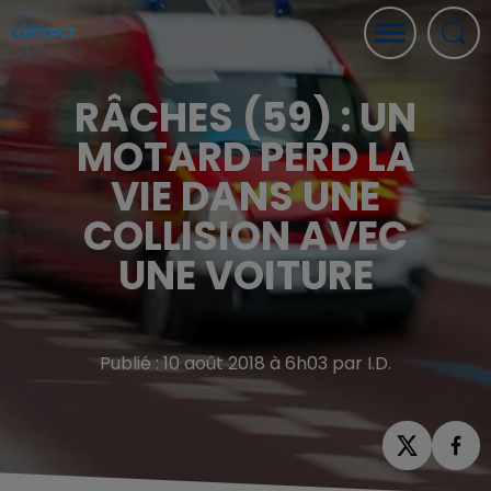
RÂCHES (59) : UN
MOTARD PERD LA
VIE DANS UNE
COLLISION AVEC
UNE VOITURE
Publié : 10 août 2018 à 6h03 par I.D.