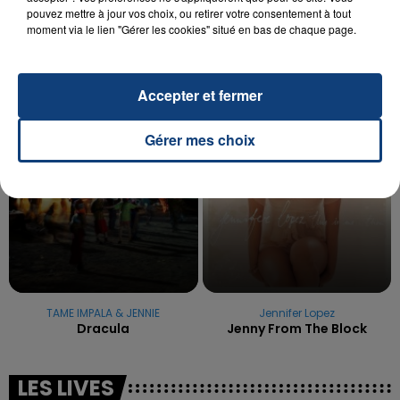
pouvez mettre à jour vos choix, ou retirer votre consentement à tout
La famille a porté plainte contre la clinique qui a
moment via le lien "Gérer les cookies" situé en bas de chaque page.
reconnu sa responsabilité et présenté ses
excuses.
TITRES DIFFUSÉS
Accepter et fermer
11h00
11h00
10h57
10h57
Gérer mes choix
TAME IMPALA & JENNIE
Jennifer Lopez
Dracula
Jenny From The Block
LES LIVES