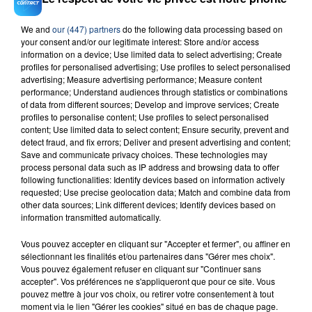
We and
our (447) partners
do the following data processing based on
your consent and/or our legitimate interest: Store and/or access
information on a device; Use limited data to select advertising; Create
RADIO CONTACT
profiles for personalised advertising; Use profiles to select personalised
advertising; Measure advertising performance; Measure content
Alejandro
performance; Understand audiences through statistics or combinations
LADY GAGA
of data from different sources; Develop and improve services; Create
profiles to personalise content; Use profiles to select personalised
content; Use limited data to select content; Ensure security, prevent and
detect fraud, and fix errors; Deliver and present advertising and content;
Save and communicate privacy choices. These technologies may
process personal data such as IP address and browsing data to offer
following functionalities: Identify devices based on information actively
requested; Use precise geolocation data; Match and combine data from
other data sources; Link different devices; Identify devices based on
information transmitted automatically.
FIL D'ACTU
Vous pouvez accepter en cliquant sur "Accepter et fermer", ou affiner en
sélectionnant les finalités et/ou partenaires dans "Gérer mes choix".
Vous pouvez également refuser en cliquant sur "Continuer sans
accepter". Vos préférences ne s'appliqueront que pour ce site. Vous
pouvez mettre à jour vos choix, ou retirer votre consentement à tout
moment via le lien "Gérer les cookies" situé en bas de chaque page.