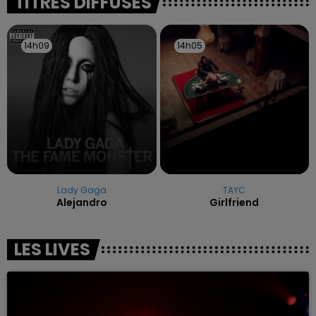
TITRES DIFFUSÉS
14h09
14h09
14h05
14h05
Lady Gaga
TAYC
Alejandro
Girlfriend
LES LIVES