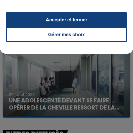
Accepter et fermer
23 juillet 2026
INCENDIE MORTEL À LENS : UNE FEMME ET
SON BÉBÉ ENTRE LA VIE ET LA...
Gérer mes choix
Un homme s'est immolé par le feu après avoir
aspergé sa compagne et leur bébé de trois mois
d'un liquide inflammable.
20 juillet 2026
UNE ADOLESCENTE DEVANT SE FAIRE
OPÉRER DE LA CHEVILLE RESSORT DE LA...
La famille a porté plainte contre la clinique qui a
reconnu sa responsabilité et présenté ses
excuses.